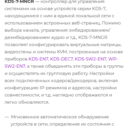
KDS-7-MNGR
— контроллер для управления
системами на основе устройств серии KDS-7,
находящимися с ним в единой локальной сети с
использованием встроенных веб-страниц. Помимо
выбора канала, управления эмбедированием/
деэмбедированием аудио и т.д., KDS-7-MNGR
позволяет конфигурировать виртуальные матрицы,
видеостены и системы KVM, построенные на основе
приборов
KDS-EN7
,
KDS-DEC7
,
KDS-SW2-EN7
,
WP-
SW2-EN7
, а также объединять эти приборы в группы
и осуществлять их групповую работу. Настройки
всех подключённых кодеров/декодеров, включая
конфигурацию IP-режимов и адресов, настройки
совместимости, и т.д. наглядно отображаются и
легко обновляются.
Мгновенное автоматическое обнаружение
устройств в сети, определение их состояния с