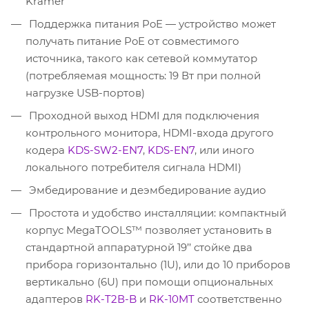
Kramer
Поддержка питания PoE — устройство может
получать питание PoE от совместимого
источника, такого как сетевой коммутатор
(потребляемая мощность: 19 Вт при полной
нагрузке USB-портов)
Проходной выход HDMI для подключения
контрольного монитора, HDMI-входа другого
кодера
KDS-SW2-EN7
,
KDS-EN7
, или иного
локального потребителя сигнала HDMI)
Эмбедирование и деэмбедирование аудио
Простота и удобство инсталляции: компактный
корпус MegaTOOLS™ позволяет установить в
стандартной аппаратурной 19’’ стойке два
прибора горизонтально (1U), или до 10 приборов
вертикально (6U) при помощи опциональных
адаптеров
RK-T2В-B
и
RK-10MT
соответственно