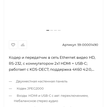
Артикул:
59-00001490
Кодер и передатчик в сеть Ethernet видео HD,
RS-232, с коммутатором 2х1 HDMI + USB-C;
работает с KDS-DEC7, поддержка 4К60 4:2:0,
PoE, исполнение в виде настенной панели,
цвет белый
Двухместная настенная панель
Кодек JPEG2000
Входы: HDMI и USB-C с авт. переключением,
Небалансное стерео аудио