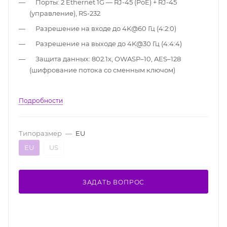
Порты: 2 Ethernet 1G — RJ-45 (PoE) + RJ-45
(управление), RS-232
Разрешение на входе до 4K@60 Гц (4:2:0)
Разрешение на выходе до 4K@30 Гц (4:4:4)
Защита данных: 802.1x, OWASP–10, AES–128
(шифрование потока со сменным ключом)
Подробности
Типоразмер
—
EU
EU
US
ЗАДАТЬ ВОПРОС