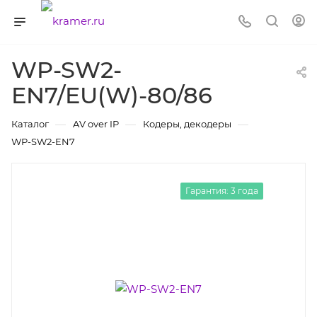
WP-SW2-
EN7/EU(W)-80/86
—
—
—
Каталог
AV over IP
Кодеры, декодеры
WP-SW2-EN7
Гарантия: 3 года