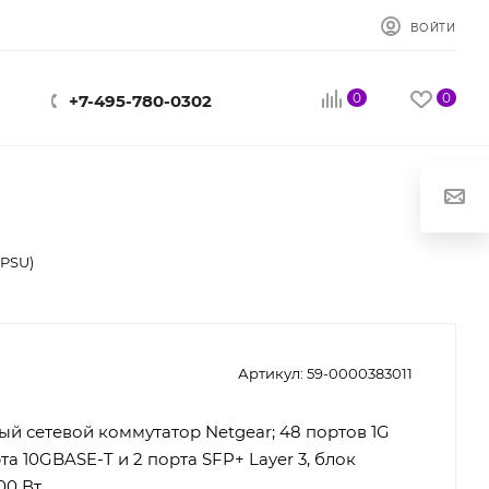
ВОЙТИ
0
0
+7-495-780-0302
PSU)
Артикул:
59-0000383011
й сетевой коммутатор Netgear; 48 портов 1G
та 10GBASE-T и 2 порта SFP+ Layer 3, блок
00 Вт