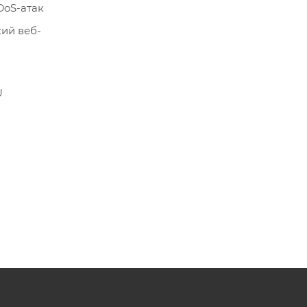
DoS-атак
ий веб-
U