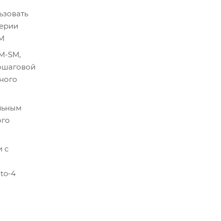
ьзовать
серии
IM
M-SM,
ошаговой
чного
льным
ого
 с
to-4