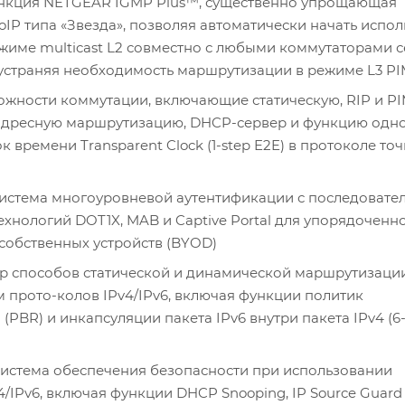
кция NETGEAR IGMP Plus™, существенно упрощающая
oIP типа «Звезда», позволяя автоматически начать испол
ежиме multicast L2 совместно с любыми коммутаторами 
 устраняя необходимость маршрутизации в режиме L3 P
ности коммутации, включающие статическую, RIP и PI
адресную маршрутизацию, DHCP-сервер и функцию одн
 времени Transparent Clock (1-step E2E) в протоколе то
истема многоуровневой аутентификации с последовате
хнологий DOT1X, MAB и Captive Portal для упорядоченн
собственных устройств (BYOD)
 способов статической и динамической маршрутизации
 прото-колов IPv4/IPv6, включая функции политик
PBR) и инкапсуляции пакета IPv6 внутри пакета IPv4 (6-
истема обеспечения безопасности при использовании
/IPv6, включая функции DHCP Snooping, IP Source Guard