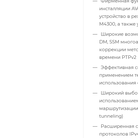
Фирменная фун
инсталляции AV
устройство в р
M4300, а также
Широкие возмож
DM, SSM много
коррекции меток
времени PTPv2
Эффективная с
применением те
использования 
Широкий выбор
использованием
маршрутизации (
tunneling)
Расширенная с
протоколов IPv4