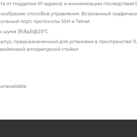
ита от подделки IP-адреса) и минимизации последствий 
нообразие способов управления. Встроенный графическ
ольный порт, протоколы SSH и Telnet
ь шума 39,8дБ@25°C
пус, предназначенный для установки в пространство 1
-дюймовой аппаратурной стойки
 unavailable.