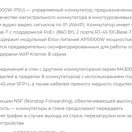
000W-PSU) — управляемый коммутатор, предназначенн
качестве магистрального коммутатора в многоуровневых
 аудио-видео сигналов по IP (AVoIP). Коммутатор имеет
e-T с поддержкой PoE+ (860 Вт), 2 порта RJ-45 10GBase-T
содержит модульный блок питания APS1000W мощностью 
тся предварительно сконфигурированным для работы с
дерами VoIP Kramer 8 серии.
единения в стек с другими коммутаторами серии M4300
елей в пределах 8 коммутаторов) с использованием по
J45 или SFP+), а также кабелей прямого медного подкл
кции NSF (Nonstop Forwarding), обеспечивающей высок
ость — коммутаторы в стеке продолжают передавать
й трафик в случае выхода из строя, перезагрузки или з
стройства