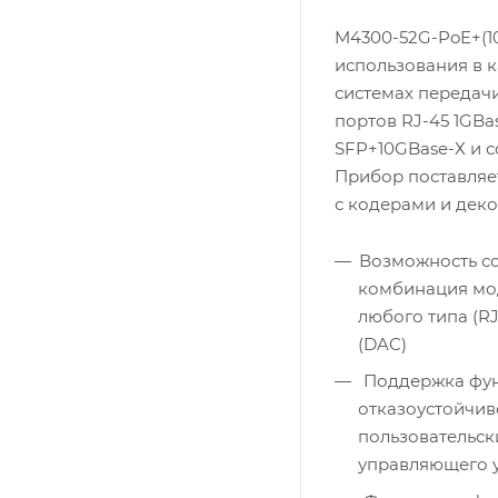
M4300-52G-PoE+(1
использования в 
системах передачи
портов RJ-45 1GBas
SFP+10GBase-Х и 
Прибор поставляе
с кодерами и деко
Возможность со
комбинация мод
любого типа (R
(DAC)
Поддержка фун
отказоустойчив
пользовательски
управляющего у