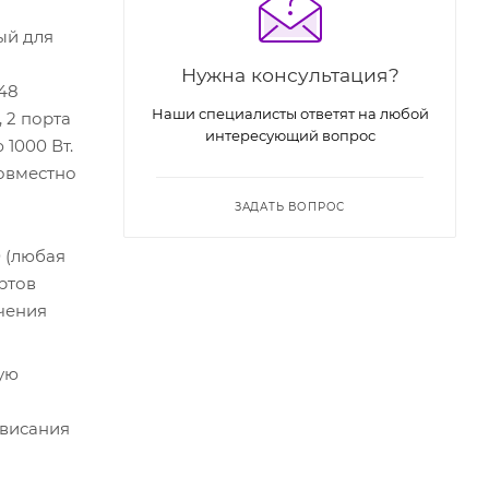
ый для
Нужна консультация?
 48
Наши специалисты ответят на любой
, 2 порта
интересующий вопрос
1000 Вт.
овместно
ЗАДАТЬ ВОПРОС
 (любая
ртов
ючения
ую
ависания