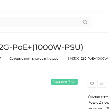
2G-PoE+(1000W-PSU)
—
—
P
Сетевые коммутаторы Netgear
M4300-52G-PoE+(1000W-
Гарантия: 7 лет
Управляемы
PoE+, 2 пор
питания 10