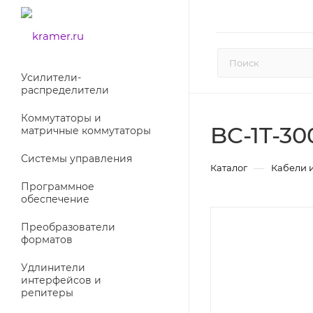
Усилители-
раcпределители
Коммутаторы и
BC-1T-3
матричные коммутаторы
Системы управления
—
Каталог
Кабели 
Программное
обеспечение
Преобразователи
форматов
Удлинители
интерфейсов и
репитеры