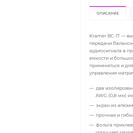
ОПИСАНИЕ
Kramer BC-1T — в
передачи балансн
аудиосигнала в п
емкости и большо
применяться и дл
управления матр
два изолирова
AWG (0,8 мм) и
экран из алюми
прочная и гиб
фольга приклее
упрощает разде