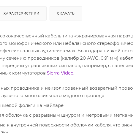
ХАРАКТЕРИСТИКИ
СКАЧАТЬ
ысококачественный кабель типа «экранированная пара» 
ого монофонического или небалансного стереофоничес
рофессиональных аудиосистемах. Благодаря низкой пог
му сечению проводников (калибр 20 AWG, 0,91 мм) кабе
я передачи управляющих сигналов, например, с панелям
ичных коммутаторов
Sierra Video
.
нных проводника и неизолированный возвратный прово
з луженого многожильного медного провода
ниевой фольги на майларе
кая оболочка с разрывным шнуром и метровыми меткам
на к внутренней поверхности оболочки кабеля, что зна
лку