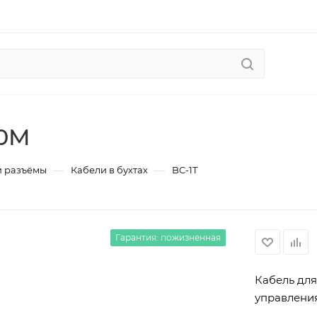
00M
—
—
и разъёмы
Кабели в бухтах
BC-1T
Гарантия: пожизненная
Кабель для
управления