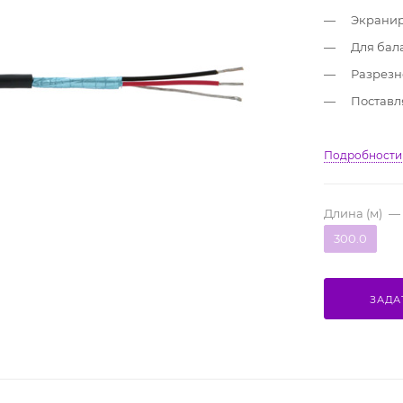
Экранир
Для бал
Разрезн
Поставля
Подробности
Длина (м)
—
300.0
ЗАДА