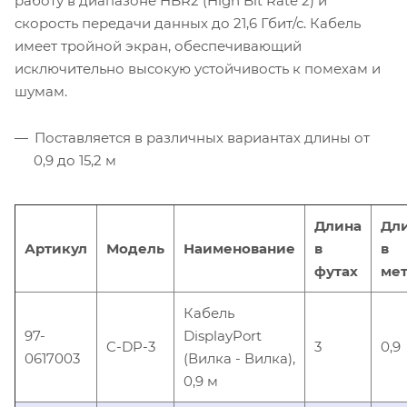
работу в диапазоне HBR2 (High Bit Rate 2) и
скорость передачи данных до 21,6 Гбит/с. Кабель
имеет тройной экран, обеспечивающий
исключительно высокую устойчивость к помехам и
шумам.
Поставляется в различных вариантах длины от
0,9 до 15,2 м
Длина
Дл
Артикул
Модель
Наименование
в
в
футах
мет
Кабель
97-
DisplayPort
C-DP-3
3
0,9
0617003
(Вилка - Вилка),
0,9 м