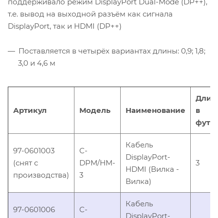
поддерживало режим DisplayPort Dual-Mode (DP++),
т.е. вывод на выходной разъём как сигнала
DisplayPort, так и HDMI (DP++)
Поставляется в четырёх вариантах длины: 0,9; 1,8;
3,0 и 4,6 м
Длин
Артикул
Модель
Наименование
в
фута
Кабель
97-0601003
C-
DisplayPort-
(снят с
DPM/HM-
3
HDMI (Вилка -
производства)
3
Вилка)
Кабель
97-0601006
C-
DisplayPort-