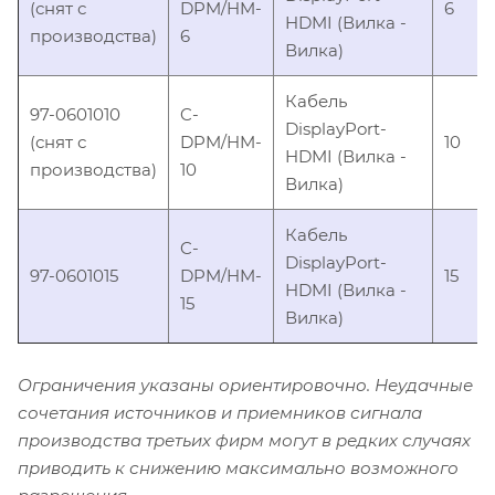
(снят с
DPM/HM-
6
HDMI (Вилка -
производства)
6
Вилка)
Кабель
97-0601010
C-
DisplayPort-
(снят с
DPM/HM-
10
HDMI (Вилка -
производства)
10
Вилка)
Кабель
C-
DisplayPort-
97-0601015
DPM/HM-
15
HDMI (Вилка -
15
Вилка)
Ограничения указаны ориентировочно. Неудачные
сочетания источников и приемников сигнала
производства третьих фирм могут в редких случаях
приводить к снижению максимально возможного