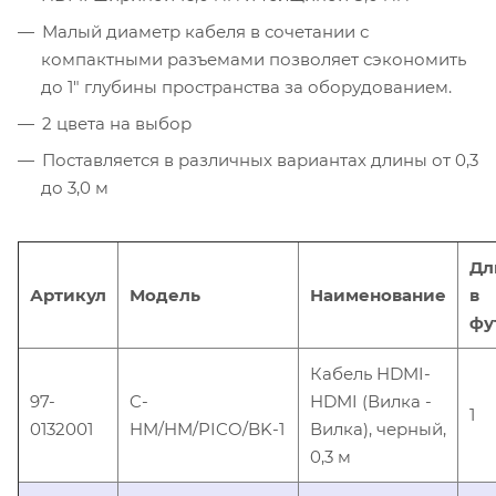
Малый диаметр кабеля в сочетании с
компактными разъемами позволяет сэкономить
до 1" глубины пространства за оборудованием.
2 цвета на выбор
Поставляется в различных вариантах длины от 0,3
до 3,0 м
Дл
Артикул
Модель
Наименование
в
фу
Кабель HDMI-
97-
C-
HDMI (Вилка -
1
0132001
HM/HM/PICO/BK-1
Вилка), черный,
0,3 м