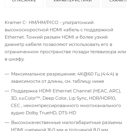
ОПИСАНИЕ
ХАРАКТЕРИСТИКИ
СКАЧАТЬ
Kramer C- HM/HM/PICO - ультратонкий
высокоскоростной HDMI кабель с поддержкой
Ethernet. Тонкий разъем HDMI и более узкий
диаметр кабеля позволяют использовать его в
ограниченном пространстве позади телевизора или
в шкафу.
Максимальное разрешение: 4K@60 Гц (4:4:4) в
зависимости от длины, см. таблицу ниже
Поддержка HDMI Ethernet Channel (HEAC, ARC),
3D, x.v.Color™, Deep Color, Lip Sync, HDR/HDR10,
CEC , некомпрессированного многоканального
аудио Dolby TrueHD, DTS-HD
Высококачественные малогабаритные разъемы
HDMI шириной 16,0 мм и толщиной 8,0 мм