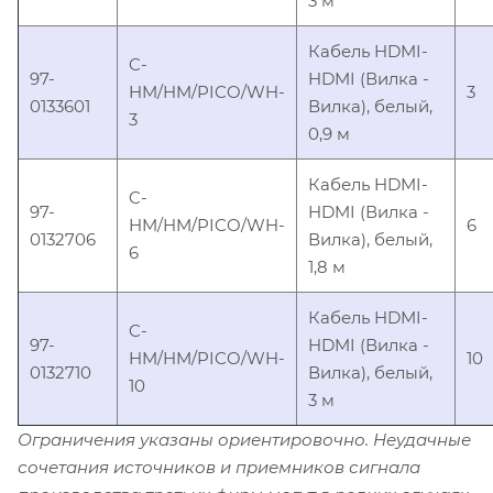
3 м
Кабель HDMI-
C-
97-
HDMI (Вилка -
HM/HM/PICO/WH-
3
0133601
Вилка), белый,
3
0,9 м
Кабель HDMI-
C-
97-
HDMI (Вилка -
HM/HM/PICO/WH-
6
0132706
Вилка), белый,
6
1,8 м
Кабель HDMI-
C-
97-
HDMI (Вилка -
HM/HM/PICO/WH-
10
0132710
Вилка), белый,
10
3 м
Ограничения указаны ориентировочно. Неудачные
сочетания источников и приемников сигнала