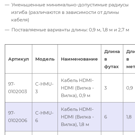
Уменьшенные минимально-допустимые радиусы
изгиба (различаются в зависимости от длины
кабеля)
Поставляемые варианты длины: 0,9 м, 1,8 м и 2,7 м
Длина
Дл
Артикул
Модель
Наименование
в
в
футах
мет
Кабель HDMI-
97-
C-HMU-
HDMI (Вилка -
3
0,9
0102003
3
Вилка), 0,9 м
Кабель HDMI-
97-
C-HMU-
HDMI (Вилка -
6
1,8
0102006
6
Вилка), 1,8 м