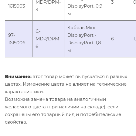
MDP/DPM-
3
0
1615003
DisplayPort, 0,9
3
м
Кабель Mini
C-
97-
DisplayPort -
MDP/DPM-
6
1
1615006
DisplayPort, 1,8
6
м
Внимание:
этот товар может выпускаться в разных
цветах. Изменение цвета не влияет на технические
характеристики.
Возможна замена товара на аналогичный
желаемого цвета (при наличии на складе), если
сохранены его товарный вид и потребительские
свойства.