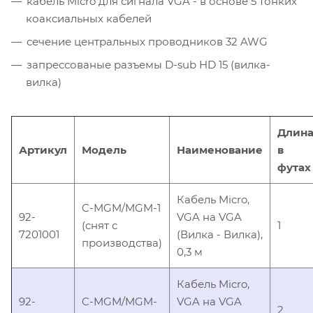
кабель Micro для сигнала VGA - в основе 5 тонких
коаксиальных кабелей
сечение центральных проводников 32 AWG
запрессованые разъемы D-sub HD 15 (вилка-
вилка)
Длин
Артикул
Модель
Наименование
в
футах
Кабель Micro,
C-MGM/MGM-1
92-
VGA на VGA
(снят с
1
7201001
(Вилка - Вилка),
производства)
0,3 м
Кабель Micro,
92-
C-MGM/MGM-
VGA на VGA
2