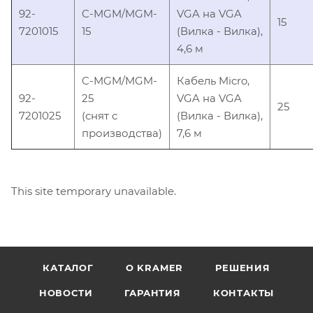
92-
C-MGM/MGM-
VGA на VGA
15
7201015
15
(Вилка - Вилка),
4,6 м
C-MGM/MGM-
Кабель Micro,
92-
25
VGA на VGA
25
7201025
(снят с
(Вилка - Вилка),
производства)
7,6 м
This site temporary unavailable.
КАТАЛОГ
O KRAMER
РЕШЕНИЯ
НОВОСТИ
ГАРАНТИЯ
КОНТАКТЫ