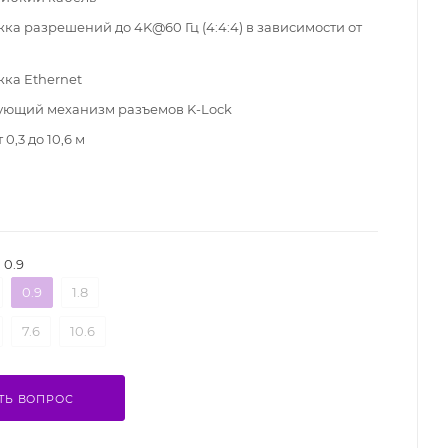
ка разрешений до 4K@60 Гц (4:4:4) в зависимости от
ка Ethernet
ющий механизм разъемов K-Lock
0,3 до 10,6 м
0.9
0.9
1.8
7.6
10.6
ТЬ ВОПРОС