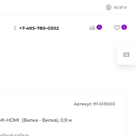
ВОЙТИ
0
0
+7-495-780-0302
Артикул:
97-0131003
I-HDMI (Вилка - Вилка), 0,9 м
гибкий кабель