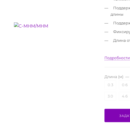
Поддерж
длины
Поддерж
Фиксиру
Длина от 
Подробности
Длина (м)
—
0.3
0.6
3.0
4.6
ЗАДА