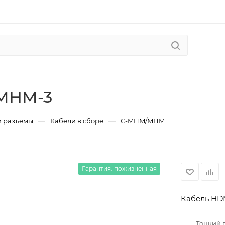
MHM-3
—
—
и разъёмы
Кабели в сборе
C-MHM/MHM
Гарантия: пожизненная
Кабель HDM
Тонкий 