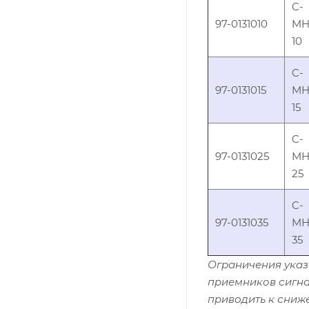
C-
97-0131010
MH
10
C-
97-0131015
MH
15
C-
97-0131025
MH
25
C-
97-0131035
MH
35
Ограничения указ
приемников сигна
приводить к сниж