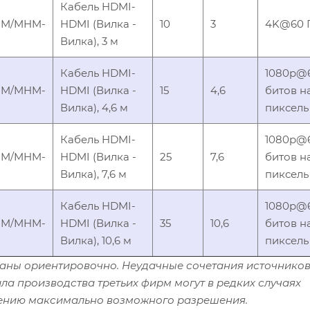
Кабель HDMI-
M/MHM-
HDMI (Вилка -
10
3
4K@60 Гц
Вилка), 3 м
Кабель HDMI-
1080p@6
M/MHM-
HDMI (Вилка -
15
4,6
битов н
Вилка), 4,6 м
пиксель
Кабель HDMI-
1080p@6
M/MHM-
HDMI (Вилка -
25
7,6
битов н
Вилка), 7,6 м
пиксель
Кабель HDMI-
1080p@6
M/MHM-
HDMI (Вилка -
35
10,6
битов н
Вилка), 10,6 м
пиксель
аны ориентировочно. Неудачные сочетания источников
ла производства третьих фирм могут в редких случаях
ению максимально возможного разрешения.