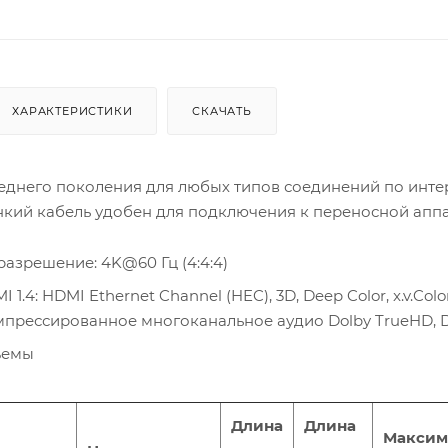
ХАРАКТЕРИСТИКИ
СКАЧАТЬ
еднего поколения для любых типов соединений по инте
нкий кабель удобен для подключения к переносной аппа
азрешение: 4K@60 Гц (4:4:4)
.4: HDMI Ethernet Channel (HEC), 3D, Deep Color, x.v.Colo
омпрессированное многоканальное аудио Dolby TrueHD, 
ъемы
Длина
Длина
Максим