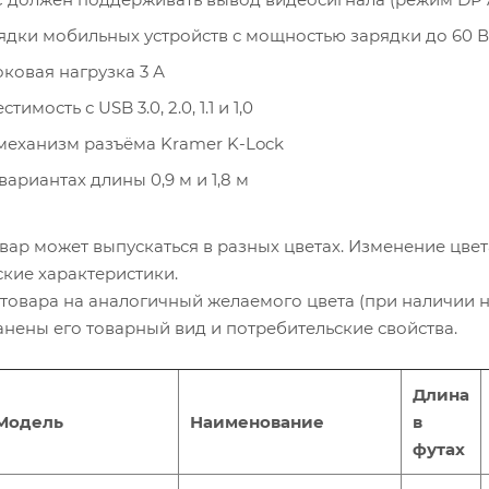
дки мобильных устройств с мощностью зарядки до 60 В
ковая нагрузка 3 А
имость с USB 3.0, 2.0, 1.1 и 1,0
еханизм разъёма Kramer K-Lock
вариантах длины 0,9 м и 1,8 м
вар может выпускаться в разных цветах. Изменение цвет
ские характеристики.
товара на аналогичный желаемого цвета (при наличии 
ранены его товарный вид и потребительские свойства.
Длина
Модель
Наименование
в
футах