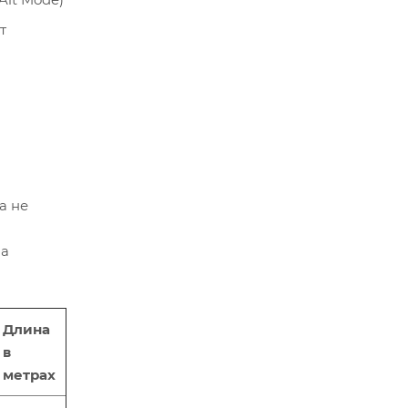
т
а не
на
Длина
в
метрах