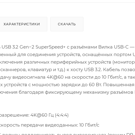
ХАРАКТЕРИСТИКИ
СКАЧАТЬ
 USB 3.2 Gen−2 SuperSpeed+ с разъёмами Вилка USB-C —
ченный для соединения устройств, оснащённых портом U
дключения различных периферийных устройств (монитор
сканнеров, клавиатур и т.д.) к хосту USB 3.2. Кабель позв
дачу видеосигнала 4K@60 на скорости до 10 Гбит/с, а та
х устройств с мощностью зарядки до 60 Вт. Повышенная
ючения благодаря фиксирующему механизму разъёмов
азрешение: 4K@60 Гц (4:4:4)
корость передачи видеоданных: 10 Гбит/с
 должен поддерживать вывод видеосигнала (режим DP A