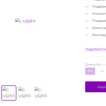
Поддерж
Монолит
Поддерж
Длина до
Фиксиру
Подробности
Длина (м)
—
0.9
1.8
ЗАДА