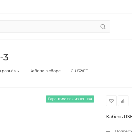
-3
—
—
и разъёмы
Кабели в сборе
C-U32/FF
Гарантия: пожизненная
Кабель USB-
Поддерж