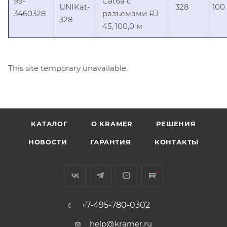
99-
Cat6a с
UNIKat-
328
100
3460328
разъемами RJ-
328
45, 100,0 м
This site temporary unavailable.
КАТАЛОГ
O KRAMER
РЕШЕНИЯ
НОВОСТИ
ГАРАНТИЯ
КОНТАКТЫ
+7-495-780-0302
help@kramer.ru