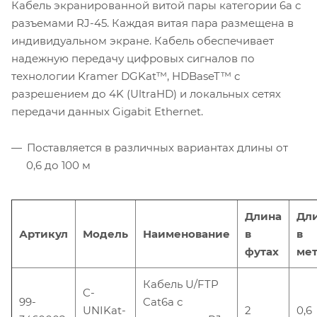
Кабель экранированной витой пары категории 6a с
разъемами RJ-45. Каждая витая пара размещена в
индивидуальном экране. Кабель обеспечивает
надежную передачу цифровых сигналов по
технологии Kramer DGKat™, HDBaseT™ с
разрешением до 4K (UltraHD) и локальных сетях
передачи данных Gigabit Ethernet.
Поставляется в различных вариантах длины от
0,6 до 100 м
Длина
Дл
Артикул
Модель
Наименование
в
в
футах
мет
Кабель U/FTP
C-
99-
Cat6a с
UNIKat-
2
0,6