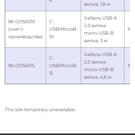
6
вилка, 1,8 м
Кабель USB-A
96-02156010
C-
2.0 вилка-
(снят с
USB/MicroB-
10
micro-USB-B
производства)
10
вилка, 3 м
Кабель USB-A
C-
2.0 вилка-
96-02156015
USB/MicroB-
15
micro-USB-B
15
вилка, 4,6 м
This site temporary unavailable.