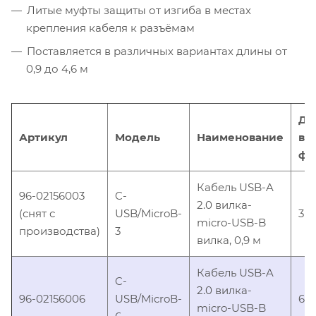
Литые муфты защиты от изгиба в местах
крепления кабеля к разъёмам
Поставляется в различных вариантах длины от
0,9 до 4,6 м
Дл
Артикул
Модель
Наименование
в
фу
Кабель USB-A
96-02156003
C-
2.0 вилка-
(снят с
USB/MicroB-
3
micro-USB-B
производства)
3
вилка, 0,9 м
Кабель USB-A
C-
2.0 вилка-
96-02156006
USB/MicroB-
6
micro-USB-B