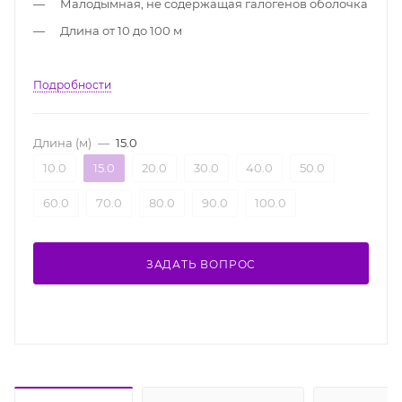
Малодымная, не содержащая галогенов оболочка
Длина от 10 до 100 м
Подробности
Длина (м)
—
15.0
10.0
15.0
20.0
30.0
40.0
50.0
60.0
70.0
80.0
90.0
100.0
ЗАДАТЬ ВОПРОС