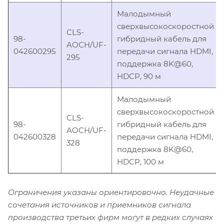
Малодымный
сверхвысокоскоростной
CLS-
98-
гибридный кабель для
AOCH/UF-
042600295
передачи сигнала HDMI,
295
поддержка 8K@60,
HDCP, 90 м
Малодымный
сверхвысокоскоростной
CLS-
98-
гибридный кабель для
AOCH/UF-
042600328
передачи сигнала HDMI,
328
поддержка 8K@60,
HDCP, 100 м
Ограничения указаны ориентировочно. Неудачные
сочетания источников и приемников сигнала
производства третьих фирм могут в редких случаях