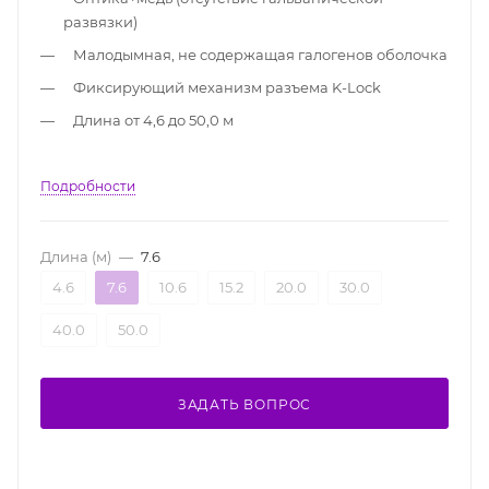
развязки)
Малодымная, не содержащая галогенов оболочка
Фиксирующий механизм разъема K-Lock
Длина от 4,6 до 50,0 м
Подробности
Длина (м)
—
7.6
4.6
7.6
10.6
15.2
20.0
30.0
40.0
50.0
ЗАДАТЬ ВОПРОС