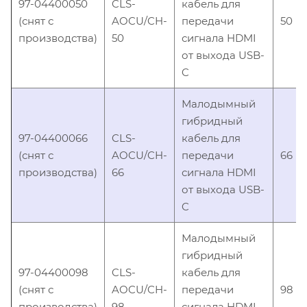
97-04400050
CLS-
кабель для
(снят с
AOCU/CH-
передачи
50
производства)
50
сигнала HDMI
от выхода USB-
C
Малодымный
гибридный
97-04400066
CLS-
кабель для
(снят с
AOCU/CH-
передачи
66
производства)
66
сигнала HDMI
от выхода USB-
C
Малодымный
гибридный
97-04400098
CLS-
кабель для
(снят с
AOCU/CH-
передачи
98
производства)
98
сигнала HDMI