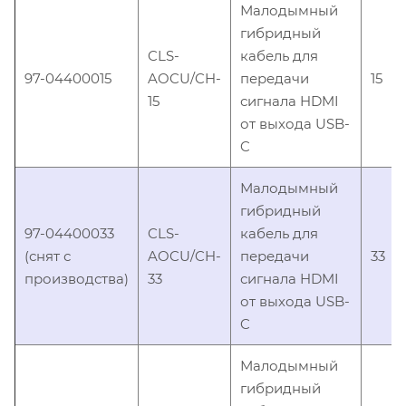
Малодымный
гибридный
CLS-
кабель для
97-04400015
AOCU/CH-
передачи
15
15
сигнала HDMI
от выхода USB-
C
Малодымный
гибридный
97-04400033
CLS-
кабель для
(снят с
AOCU/CH-
передачи
33
производства)
33
сигнала HDMI
от выхода USB-
C
Малодымный
гибридный