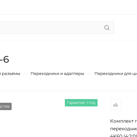
-6
—
—
и разъёмы
Переходники и адаптеры
Переходники для ц
Гарантия: 1 год
дства
Комплект 
переходник
4K60 (4:2:0