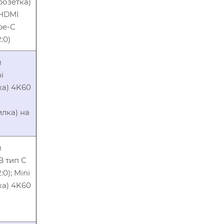
(розетка)
 HDMI
ype-C
:0)
м
i
ка) 4K60
илка) на
м
B тип C
0); Mini
ка) 4K60