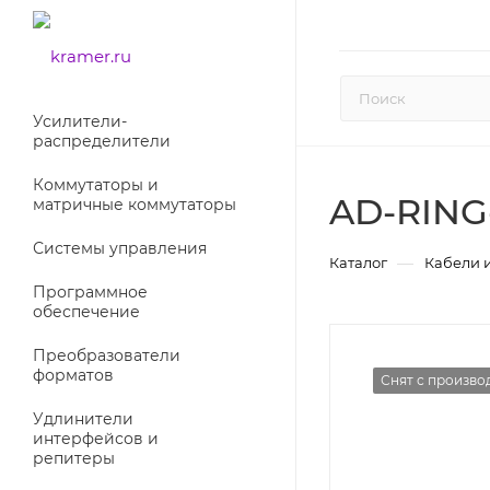
Усилители-
раcпределители
Коммутаторы и
AD-RING
матричные коммутаторы
Системы управления
—
Каталог
Кабели 
Программное
обеспечение
Преобразователи
форматов
Снят с произво
Удлинители
интерфейсов и
репитеры