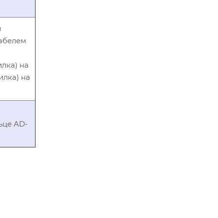
м
кабелем
илка) на
илка) на
ьце AD-