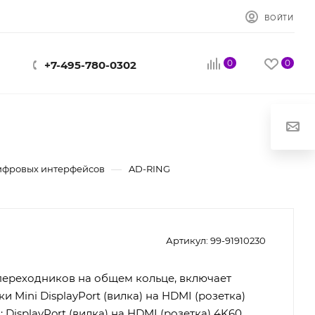
ВОЙТИ
0
0
+7-495-780-0302
—
ифровых интерфейсов
AD-RING
Артикул:
99-91910230
переходников на общем кольце, включает
и Mini DisplayPort (вилка) на HDMI (розетка)
); DisplayPort (вилка) на HDMI (розетка) 4K60