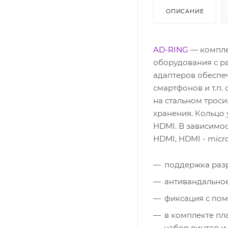
ОПИСАНИЕ
AD-RING
— компле
оборудования с 
адаптеров обеспе
смартфонов и т.п
на стальном троси
хранения. Кольцо
HDMI. В зависимо
HDMI, HDMI - micro
поддержка разре
антивандальное
фиксация с пом
в комплекте пл
набор винтов и