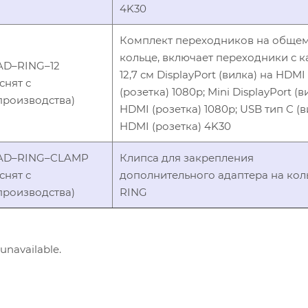
4K30
Комплект переходников на обще
кольце, включает переходники с 
AD–RING–12
12,7 см DisplayPort (вилка) на HDMI
(снят с
(розетка) 1080p; Mini DisplayPort (в
производства)
HDMI (розетка) 1080p; USB тип C (в
HDMI (розетка) 4K30
AD–RING–CLAMP
Клипса для закрепления
(снят с
дополнительного адаптера на кол
производства)
RING
 unavailable.