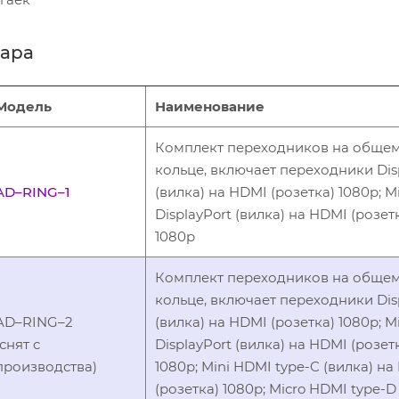
вара
Модель
Наименование
Комплект переходников на обще
кольце, включает переходники Dis
AD–RING–1
(вилка) на HDMI (розетка) 1080p; M
DisplayPort (вилка) на HDMI (розет
1080p
Комплект переходников на обще
кольце, включает переходники Dis
AD–RING–2
(вилка) на HDMI (розетка) 1080p; M
(снят с
DisplayPort (вилка) на HDMI (розет
производства)
1080p; Mini HDMI type-C (вилка) н
(розетка) 1080p; Micro HDMI type-D