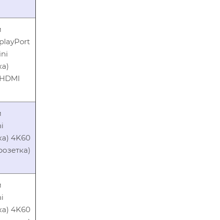
м
playPort
ini
ка)
а HDMI
м
i
ка) 4K60
(розетка)
м
i
ка) 4K60