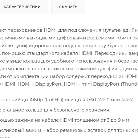
ХАРАКТЕРИСТИКИ
СКАЧАТЬ
кт переходников HDMI для подключения мультимедийн
различными выходными цифровыми разъемами. Комплек
чивает унифицированное подключение ноутбуков, план
. c помощью стандартного кабеля HDMI. Переходники за
ке в виде кольца для удобного использования и безопа
 укомплектовано пластиковым зажимом для фиксации на
сти от комплектации набор содержит переходники HDMI 
 HDMI, HDMI - DisplayPort, HDMI - mini DisplayPort (Thunde
шений до 1080p (FullHD) или до 4K/60 (4:2:0 или 4:4:4)
 стальное кольцо для безопасного хранения
ощью зажима на кабеле HDMI толщиной от 3 до 9 мм
астиковый зажим, набор резиновых вставок для тонких к
 гаек