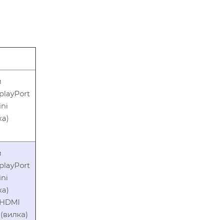
м
playPort
ini
ка)
м
playPort
ini
ка)
а HDMI
 (вилка)