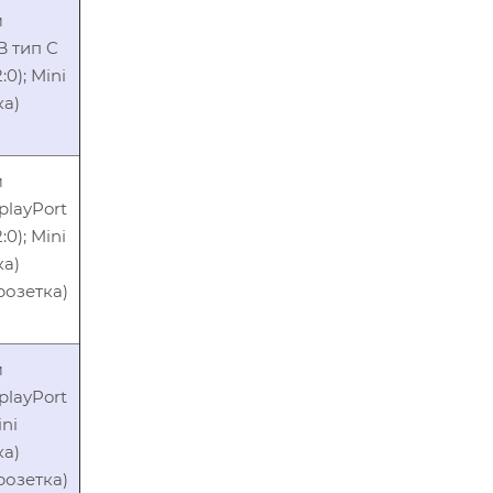
м
B тип C
0); Mini
ка)
м
playPort
0); Mini
ка)
розетка)
м
playPort
ini
ка)
розетка)