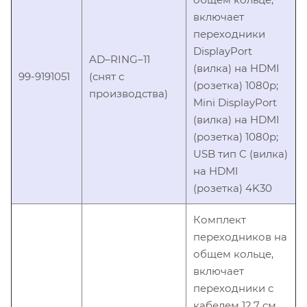
включает
переходники
DisplayPort
AD–RING–11
(вилка) на HDMI
99-9191051
(снят с
(розетка) 1080p;
производства)
Mini DisplayPort
(вилка) на HDMI
(розетка) 1080p;
USB тип C (вилка)
на HDMI
(розетка) 4K30
Комплект
переходников на
общем кольце,
включает
переходники с
кабелем 12,7 см