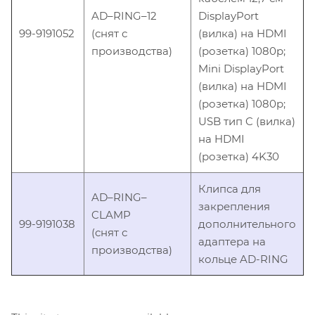
AD–RING–12
DisplayPort
99-9191052
(снят с
(вилка) на HDMI
производства)
(розетка) 1080p;
Mini DisplayPort
(вилка) на HDMI
(розетка) 1080p;
USB тип C (вилка)
на HDMI
(розетка) 4K30
Клипса для
AD–RING–
закрепления
CLAMP
99-9191038
дополнительного
(снят с
адаптера на
производства)
кольце AD-RING