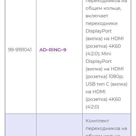
переходников на
общем кольце,
включает
переходники
DisplayPort
(вилка) на HDMI
(розетка) 4K60
99-9191041
AD–RING–9
(4:2:0); Mini
DisplayPort
(вилка) на HDMI
(розетка) 1080p;
USB тип C (вилка)
на HDMI
(розетка) 4K60
(4:2:0)
Комплект
переходников на
общем кольце,