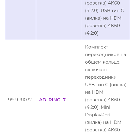
(розетка) 4K60
(4:2:0); USB тип C
(вилка) на HDMI
(розетка) 4K60
(4:2:0)
Комплект
переходников на
общем кольце,
включает
переходники
USB тип C (вилка)
на HDMI
99-9191032
AD–RING–7
(розетка) 4K60
(4:2:0); Mini
DisplayPort
(вилка) на HDMI
(розетка) 4K60