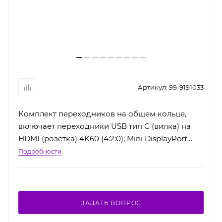
Артикул:
99-9191033
Комплект переходников на общем кольце,
включает переходники USB тип C (вилка) на
HDMI (розетка) 4K60 (4:2:0); Mini DisplayPort
(вилка) на HDMI (розетка) 1080p
Подробности
ЗАДАТЬ ВОПРОС