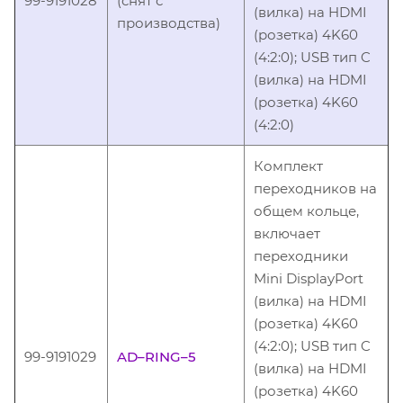
99-9191028
(снят с
(вилка) на HDMI
производства)
(розетка) 4K60
(4:2:0); USB тип C
(вилка) на HDMI
(розетка) 4K60
(4:2:0)
Комплект
переходников на
общем кольце,
включает
переходники
Mini DisplayPort
(вилка) на HDMI
(розетка) 4K60
(4:2:0); USB тип C
99-9191029
AD–RING–5
(вилка) на HDMI
(розетка) 4K60