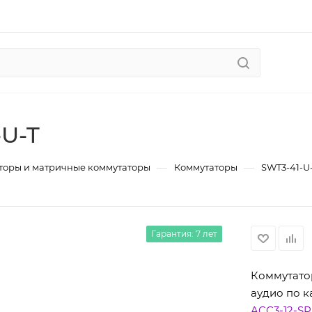
-U-T
—
—
торы и матричные коммутаторы
Коммутаторы
SWT3-41-U
Гарантия: 7 лет
Коммутатор
аудио по к
ACC3-12-SP