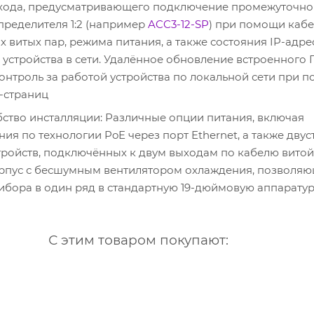
хода, предусматривающего подключение промежуточно
пределителя 1:2 (например
ACC3-12-SP
) при помощи кабе
 витых пар, режима питания, а также состояния IP-адре
устройства в сети. Удалённое обновление встроенного П
онтроль за работой устройства по локальной сети при 
-страниц
бство инсталляции: Различные опции питания, включая
ия по технологии PoE через порт Ethernet, а также дву
тройств, подключённых к двум выходам по кабелю витой
рпус с бесшумным вентилятором охлаждения, позволя
рибора в один ряд в стандартную 19-дюймовую аппарату
С этим товаром покупают: