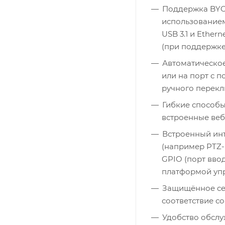
Поддержка BYO
использование
USB 3.1 и Ether
(при поддержке
Автоматическое
или на порт с 
ручного перек
Гибкие способы
встроенные веб
Встроенный ин
(например PTZ-
GPIO (порт вво
платформой упр
Защищённое се
соответствие со
Удобство обсл