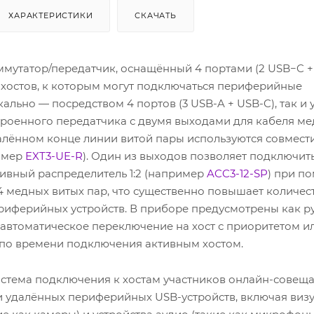
ХАРАКТЕРИСТИКИ
СКАЧАТЬ
мутатор/передатчик, оснащённый 4 портами (2 USB−C +
-хостов, к которым могут подключаться периферийные
окально — посредством 4 портов (3 USB-A + USB-C), так и
роенного передатчика с двумя выходами для кабеля м
далённом конце линии витой пары используются совмес
имер
EXT3-UE-R
). Один из выходов позволяет подключит
ивный распределитель 1:2 (например
ACC3-12-SP
) при п
4 медных витых пар, что существенно повышает количес
иферийных устройств. В приборе предусмотрены как р
и автоматическое переключение на хост с приоритетом и
 по времени подключения активным хостом.
стема подключения к хостам участников онлайн-совещ
 и удалённых периферийных USB-устройств, включая виз