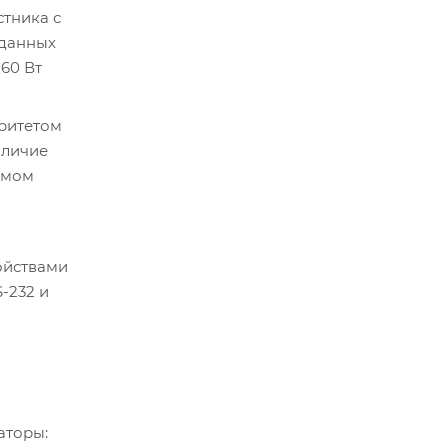
тника с
 данных
 60 Вт
оритетом
аличие
имом
ойствами
-232 и
аторы: