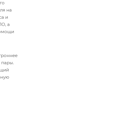
го
ля на
са и
О, а
помощи
строннее
 пары.
ющий
рную