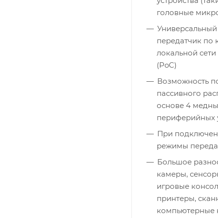
устройства (так
головные микр
Универсальный
передатчик по 
локальной сети
(PoC)
Возможность п
пассивного рас
основе 4 медны
периферийных 
При подключен
режимы передачи
Большое разно
камеры, сенсор
игровые консол
принтеры, сканн
компьютерные 