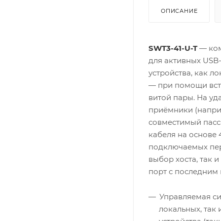
ОПИСАНИЕ
SWT3-41-U-T
— ком
для активных USB
устройства, как л
— при помощи вст
витой пары. На у
приёмники (напр
совместимый пасс
кабеля на основе 
подключаемых пер
выбор хоста, так 
порт с последним
Управляемая си
локальных, так