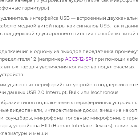
ие как камеры) и устройства аудио (такие как микрофон
офонные гарнитуры)
 удлинитель интерфейса USB — встроенный двухканаль
кабелю медной витой пары как сигналов USB, так и данн
 с поддержкой двустороннего питания по кабелю витой
одключения к одному из выходов передатчика промежу
пределителя 1:2 (например
ACC3-12-SP
) при помощи кабе
х витых пар для увеличения количества подключаемых
устройств
ии удалённых периферийных устройств поддерживаютс
 данных USB 2.0 Interrupt, Bulk или Isochronous
образие типов подключаемых периферийных устройств:
ные видеопанели, интерактивные доски, внешние накоп
и, саундбары, микрофоны, головные микрофонные гарн
еры, устройства HID (Human Interface Devices), такие как
клавиатуры и мыши