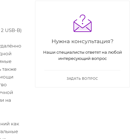
 2 USB-B)
Нужна консультация?
 удалённо
Наши специалисты ответят на любой
едной
интересующий вопрос
тимые
ь также
омощи
ЗАДАТЬ ВОПРОС
тво
учной
ли на
аний как
уальные