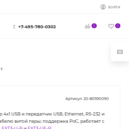
ВОЙТИ
0
0
+7-495-780-0302
-T
Артикул:
20-80590090
 4х1 USB и передатчик USB, Ethernet, RS-232 и
абелю витой пары; поддержка PoC, работает с
,
EXT3-U-R
и
EXT3-UE-R