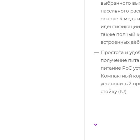
выбранного вы
пассивного рас
основе 4 медных
идентификации 
также полный к
встроенных веб
Простота и удо
получение питан
питание PoC ус
Компактный ко
установить 2 п
стойку (1U)