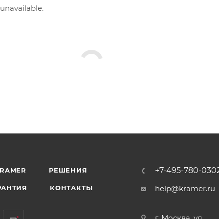
 unavailable.
+7-495-780-030
KRAMER
РЕШЕНИЯ
РАНТИЯ
КОНТАКТЫ
help@kramer.ru
г. Москва, ул.