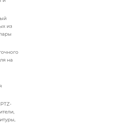
ы и
ный
ых из
 пары
точного
ля на
я
 PTZ-
ители,
итуры,