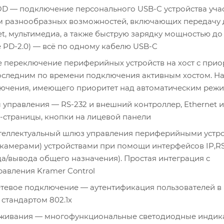
D — подключение персонального USB-C устройства учас
м разнообразных возможностей, включающих передачу
net, мультимедиа, а также быструю зарядку мощностью до
 PD-2.0) — всё по одному кабелю USB-C
 переключение периферийных устройств на хост с при
последним по времени подключения активным хостом. Н
лючения, имеющего приоритет над автоматическим реж
 управления — RS-232 и внешний контроллер, Ethernet и
-страницы, кнопки на лицевой панели
теллектуальный шлюз управления периферийными устр
камерами) устройствами при помощи интерфейсов IP,RS
да/вывода общего назначения). Простая интеграция с
авления Kramer Control
тевое подключение — аутентификация пользователей в
 стандартом 802.1x
уживания — многофункциональные светодиодные индик