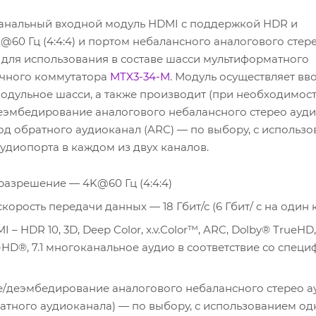
анальный входной модуль HDMI c поддержкой HDR и
60 Гц (4:4:4) и портом небалансного аналогового стере
для использования в составе шасси мультиформатного
чного коммутатора
MTX3-34-M
. Модуль осуществляет вв
одульное шасси, а также производит (при необходимост
эмбедирование аналогового небалансного стерео ауди
од обратного аудиоканал (ARC) — по выбору, с использ
аудиопорта в каждом из двух каналов.
азрешение — 4K@60 Гц (4:4:4)
орость передачи данных — 18 Гбит/с (6 Гбит/ с на один 
– HDR 10, 3D, Deep Color, x.v.Color™, ARC, Dolby® TrueHD,
TS-HD®, 7.1 многоканальное аудио в соответствие со спец
/деэмбедирование аналогового небалансного стерео а
атного аудиоканала) — по выбору, с использованием од