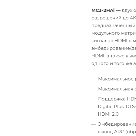
MC3-2HAi
— двухк
разрешений до 4K@
предназначенный 
модульного матри
сигналов HDMI в м
эмбедирование/де
HDMI, а также выв
одного и того же 
Максимальное р
Максимальная ск
Поддержка HDMI 
Digital Plus, D
HDMI 2.0
Эмбедирование
вывод ARC (обр