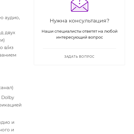
о аудио,
Нужна консультация?
Наши специалисты ответят на любой
од двух
интересующий вопрос
и)
о в/из
ованием
ЗАДАТЬ ВОПРОС
канал)
 Dolby
ификацией
удио и
ного и