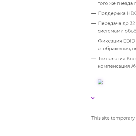
того же гнезда 
Поддержка HDCP
Передача до 32
системами объё
Фиксация EDID 
отображения, п
Технология Kram
компенсация А
This site temporary