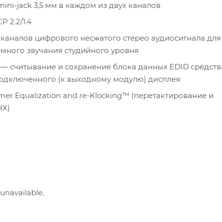
mini-jack 3,5 мм в каждом из двух каналов
 2.2/1.4
 каналов цифрового несжатого стерео аудиосигнала для
много звучания студийного уровня
— считывание и сохранение блока данных EDID средств
одключенного (к выходному модулю) дисплея
er Equalization and re-Klocking™ (перетактирование и
ЧХ)
 unavailable.