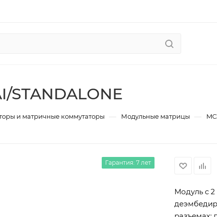
AI/STANDALONE
—
—
торы и матричные коммутаторы
Модульные матрицы
MC
Гарантия: 7 лет
Модуль c 2
деэмбедиро
разъемах; 