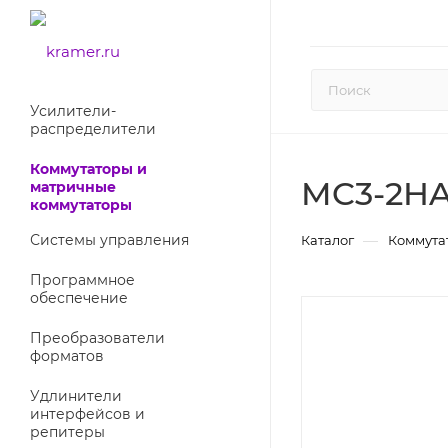
Усилители-
раcпределители
Коммутаторы и
MC3-2H
матричные
коммутаторы
Системы управления
—
Каталог
Коммута
Программное
обеспечение
Преобразователи
форматов
Удлинители
интерфейсов и
репитеры