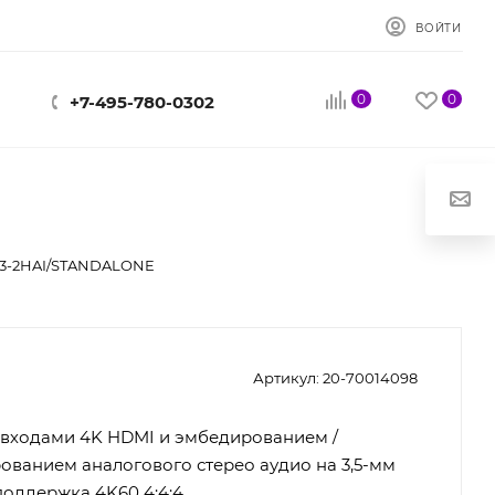
ВОЙТИ
0
0
+7-495-780-0302
3-2HAI/STANDALONE
Артикул:
20-70014098
 входами 4K HDMI и эмбедированием /
ванием аналогового стерео аудио на 3,5-мм
поддержка 4K60 4:4:4