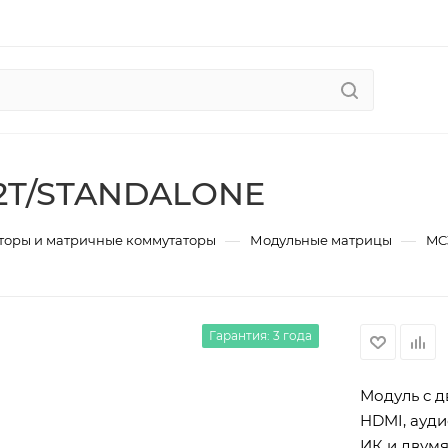
2T/STANDALONE
—
—
торы и матричные коммутаторы
Модульные матрицы
MC
Гарантия: 3 года
Модуль c д
HDMI, ауди
ИК и двум