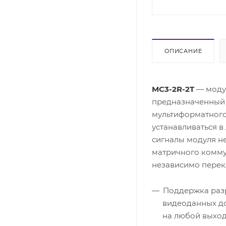
ОПИСАНИЕ
MC3-2R-2T
— модул
предназначенный 
мультиформатного
устанавливаться в
сигналы модуля н
матричного комму
независимо перек
Поддержка разр
видеоданных до 
на любой выход