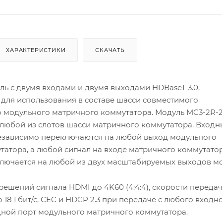
ХАРАКТЕРИСТИКИ
СКАЧАТЬ
ь с двумя входами и двумя выходами HDBaseT 3.0,
для использования в составе шасси совместимого
 модульного матричного коммутатора. Модуль MC3-2R-
 любой из слотов шасси матричного коммутатора. Входн
езависимо переключаются на любой выход модульного
татора, а любой сигнал на входе матричного коммутато
лючается на любой из двух масштабируемых выходов мо
ешений сигнала HDMI до 4K60 (4:4:4), скорости переда
18 Гбит/с, CEC и HDCP 2.3 при передаче с любого входн
ной порт модульного матричного коммутатора.