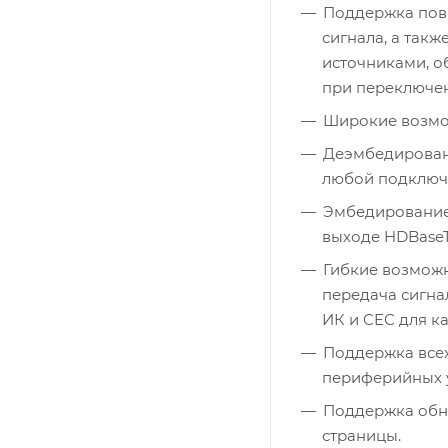
Поддержка пов
сигнала, а так
источниками, 
при переключе
Широкие возмож
Деэмбедировани
любой подключе
Эмбедирование 
выходе HDBaseT
Гибкие возможн
передача сигна
ИК и CEС для к
Поддержка все
периферийных у
Поддержка обн
страницы.