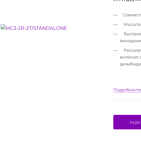
пара)
Совмест
Масшта
Быстрое
выходам
Расшире
включая 
деэмбеди
Подробности
ЗАДА