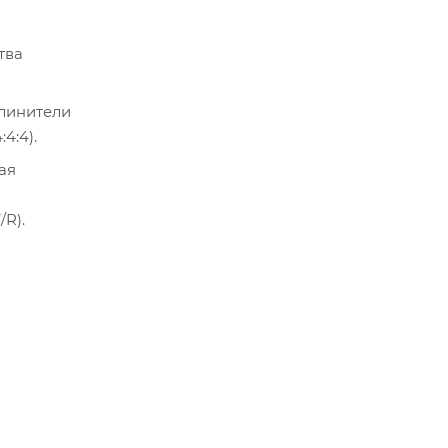
тва
длинители
4:4).
ая
/R).