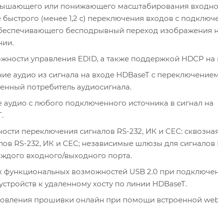
ышающего или понижающего масштабирования входно
же быстрого (менее 1,2 с) переключения входов с подклю
обеспечивающего бесподрывный переход изображения 
нии.
ности управления EDID, а также поддержкой HDCP на 
е аудио из сигнала на входе HDBaseT с переключением
нный потребитель аудиосигнала.
аудио с любого подключенного источника в сигнал на
.
ости переключения сигналов RS-232, ИК и CEС: сквозна
лов RS-232, ИК и CEС; независимые шлюзы для сигналов 
аждого входного/выходного порта.
х функциональных возможностей USB 2.0 при подключе
стройств к удаленному хосту по линии HDBaseT.
овления прошивки онлайн при помощи встроенной web