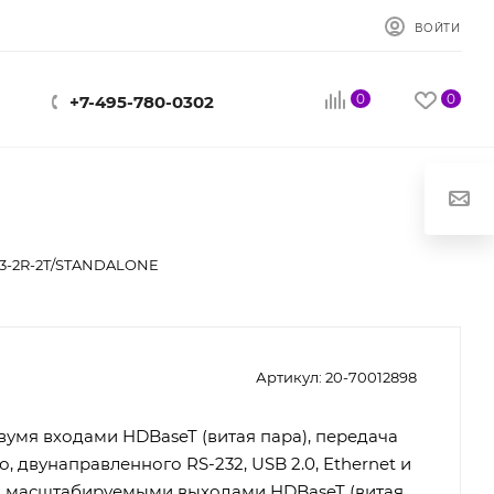
ВОЙТИ
0
0
+7-495-780-0302
3-2R-2T/STANDALONE
Артикул:
20-70012898
вумя входами HDBaseT (витая пара), передача
о, двунаправленного RS-232, USB 2.0, Ethernet и
я масштабируемыми выходами HDBaseT (витая