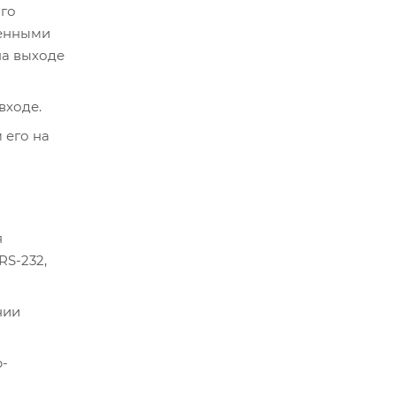
го
ченными
на выходе
входе.
 его на
я
RS-232,
нии
-