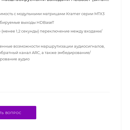
имость с модульными матрицами Kramer серии MTX3
бируемые выходы HDBaseT
 (менее 1,2 секунды) переключение между входами/
и
нные возможности маршрутизации аудиосигналов,
обратный канал ARC, а также эмбедирование/
рование аудио
ТЬ ВОПРОС