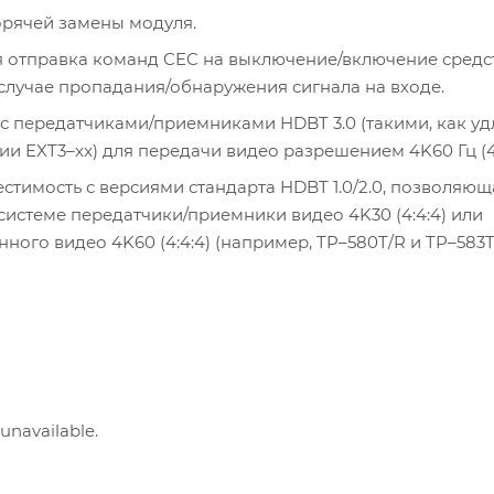
рячей замены модуля.
 отправка команд CEC на выключение/включение средс
случае пропадания/обнаружения сигнала на входе.
с передатчиками/приемниками HDBT 3.0 (такими, как у
и EXT3–xx) для передачи видео разрешением 4K60 Гц (4:
стимость с версиями стандарта HDBT 1.0/2.0, позволяющ
 системе передатчики/приемники видео 4K30 (4:4:4) или
ого видео 4K60 (4:4:4) (например, TP–580T/R и TP–583T
 unavailable.