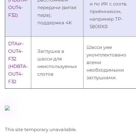
и по ИК c соотв.
OUT4-
передачи (витая
приёмником,
F32)
пара);
например TP-
поддержка 4K
580RXR
DTAxr-
Шасси уже
OUT4-
Заглушка в
укомплектовано
F32
шасси для
всеми
(HDBTA-
неиспользуемых
необходимыми
OUT4-
слотов
заглушками.
F32
This site temporary unavailable.