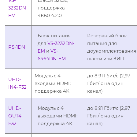
VS-
Шасси 32x32;
3232DN-
поддержка
EM
4К60 4:2:0
Блок питания
Резервный блок
для
VS-3232DN-
питания для
PS-1DN
EM
и
VS-
доукомплектования
6464DN-EM
шасси или ЗИП
Модуль c 4
до 8,91 Гбит/с (2,97
UHD-
входами HDMI;
Гбит/ с на один
IN4-F32
поддержка 4K
канал)
UHD-
Модуль c 4
до 8,91 Гбит/с (2,97
OUT4-
выходами HDMI;
Гбит/ с на один
F32
поддержка 4K
канал)