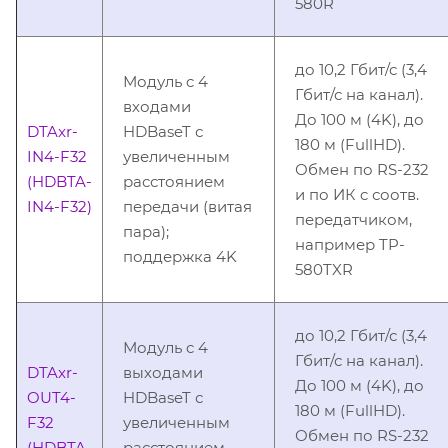
580R
до 10,2 Гбит/с (3,4
Модуль c 4
Гбит/с на канал).
входами
До 100 м (4K), до
DTAxr-
HDBaseT с
180 м (FullHD).
IN4-F32
увеличенным
Обмен по RS-232
(HDBTA-
расстоянием
и по ИК c соотв.
IN4-F32)
передачи (витая
передатчиком,
пара);
например TP-
поддержка 4K
580TXR
до 10,2 Гбит/с (3,4
Модуль c 4
Гбит/с на канал).
DTAxr-
выходами
До 100 м (4K), до
OUT4-
HDBaseT с
180 м (FullHD).
F32
увеличенным
Обмен по RS-232
(HDBTA-
расстоянием