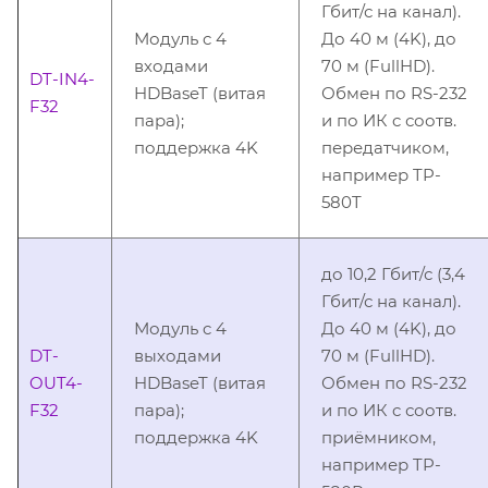
Гбит/с на канал).
Модуль c 4
До 40 м (4K), до
входами
70 м (FullHD).
DT-IN4-
HDBaseT (витая
Обмен по RS-232
F32
пара);
и по ИК c соотв.
поддержка 4K
передатчиком,
например TP-
580T
до 10,2 Гбит/с (3,4
Гбит/с на канал).
Модуль c 4
До 40 м (4K), до
DT-
выходами
70 м (FullHD).
OUT4-
HDBaseT (витая
Обмен по RS-232
F32
пара);
и по ИК c соотв.
поддержка 4K
приёмником,
например TP-