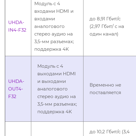
Модуль c 4
входами HDMI и
входами
до 8,91 Гбит/с
UHDA-
аналогового
(2,97 Гбит/ с на
IN4-F32
стерео аудио на
один канал)
3,5-мм разъемах;
поддержка 4K
Модуль c 4
выходами HDMI
UHDA-
и выходами
Временно не
OUT4-
аналогового
поставляется
F32
стерео аудио на
3,5-мм разъемах;
поддержка 4K
до 10,2 Гбит/с (3,4