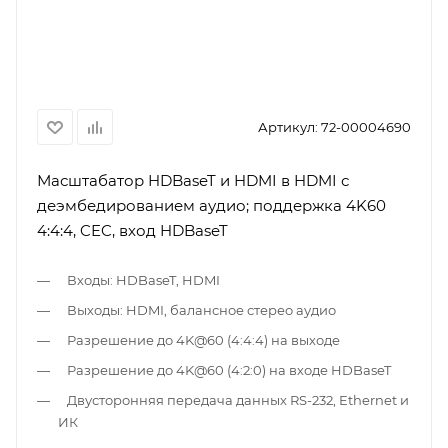
Артикул:
72-00004690
Масштабатор HDBaseT и HDMI в HDMI с
деэмбедированием аудио; поддержка 4K60
4:4:4, CEC, вход HDBaseT
Входы: HDBaseT, HDMI
Выходы: HDMI, балансное стерео аудио
Разрешение до 4K@60 (4:4:4) на выходе
Разрешение до 4K@60 (4:2:0) на входе HDBaseT
Двусторонняя передача данных RS-232, Ethernet и
ИК