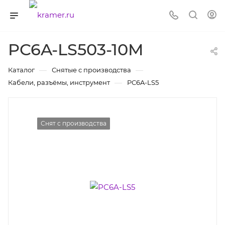
PC6A-LS503-10M
—
—
Каталог
Снятые с производства
—
Кабели, разъёмы, инструмент
PC6A-LS5
Снят с производства
Снят с производства