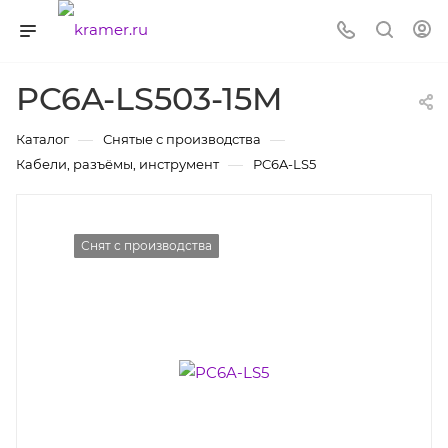
PC6A-LS503-15M
—
—
Каталог
Снятые с производства
—
Кабели, разъёмы, инструмент
PC6A-LS5
Снят с производства
Снят с производства