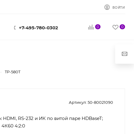
ВОЙТИ
0
0
+7-495-780-0302
—
TP-580T
Артикул:
50-80021090
 HDMI, RS-232 и ИК по витой паре HDBaseT;
4К60 4:2:0