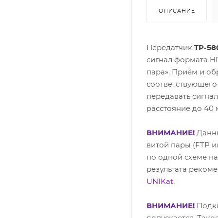
ОПИСАНИЕ
Передатчик
TP-58
сигнал формата H
пара». Приём и о
соответствующего
передавать сигнал
расстояние до 40 
ВНИМАНИЕ!
Данн
витой пары (FTP и
по одной схеме н
результата реком
UNIKat
.
ВНИМАНИЕ!
Подкл
допускается. Тако