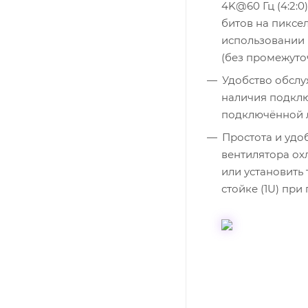
4K@60 Гц (4:2:0
битов на пиксе
использовании
(без промежуто
Удобство обслу
наличия подклю
подключённой 
Простота и удо
вентилятора ох
или установить
стойке (1U) пр