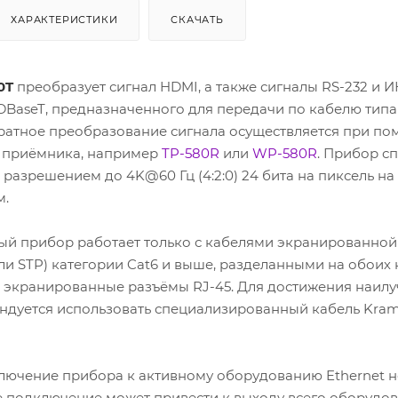
ХАРАКТЕРИСТИКИ
СКАЧАТЬ
0T
преобразует сигнал HDMI, а также сигналы RS-232 и И
DBaseT, предназначенного для передачи по кабелю типа
братное преобразование сигнала осуществляется при п
 приёмника, например
TP-580R
или
WP-580R
. Прибор с
 разрешением до 4K@60 Гц (4:2:0) 24 бита на пиксель на
м.
ый прибор работает только с кабелями экранированно
ли STP) категории Cat6 и выше, разделанными на обоих
а экранированные разъёмы RJ-45. Для достижения наил
ендуется использовать специализированный кабель Kra
ючение прибора к активному оборудованию Ethernet н
е подключение может привести к выходу всего оборудов