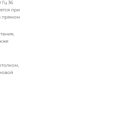
 Гц 36
ется при
 прямом
тания,
акже
отолком,
ймовой