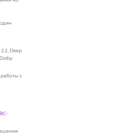
 один
2.2, Deep
 Dolby
 работы с
BC-
решения