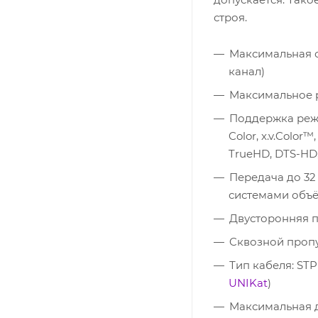
строя.
Максимальная ск
канал)
Максимальное р
Поддержка режи
Color, x.v.Colo
TrueHD, DTS-HD,
Передача до 32
системами объё
Двусторонняя п
Cквозной пропу
Тип кабеля: ST
UNIKat
)
Максимальная д