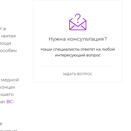
К в
 «витая
Нужна консультация?
омощи
Наши специалисты ответят на любой
пособен
интересующий вопрос
ЗАДАТЬ ВОПРОС
й медной
 концах
учшего
mer
BC-
е
ания из