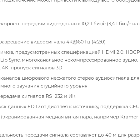
орость передачи видеоданных 10,2 Гбит/с (3,4 Гбит/с на
азрешение видеосигнала 4K@60 Гц (4:2:0)
мов, предусмотренных спецификацией HDMI 2.0: HDCP 
r™, Lip Sync, многоканальное некомпрессированное аудио,
 4K, пропуск сигналов 3D
 каналов цифрового несжатого стерео аудиосигнала для
много звучания студийного уровня
ередача сигналов RS−232 и ИК
ск данных EDID от дисплея к источнику, поддержка CEC
P (экранированная медная витая пара, например Kramer
альность передачи сигнала составляет до 40 м для раз