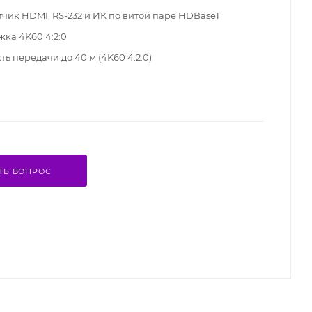
чик HDMI, RS-232 и ИК по витой паре HDBaseT
ка 4K60 4:2:0
ь передачи до 40 м (4K60 4:2:0)
ТЬ ВОПРОС