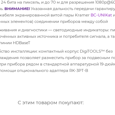
) 24 бита на пиксель, и до 70 м для разрешения 1080p@60
ль.
ВНИМАНИЕ!
Указанная дальность передачи гарантиру
 кабеля экранированной витой пары Kramer
BC-UNIKat
и
чных элементов) соединении приборов между собой
живания и диагностики — светодиодные индикаторы: пи
чённых активных источника и потребителя сигнала, а т
линии HDBaseT
бство инсталляции: компактный корпус DigiTOOLS™ без
лаждения позволяет разместить прибор за подвесным п
 три прибора рядом в стандартной аппаратурной 19-дю
и помощи опционального адаптера RK-3PT-B
С этим товаром покупают: