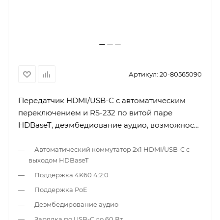
Артикул:
20-80565090
Передатчик HDMI/USB-C с автоматическим
переключением и RS-232 по витой паре
HDBaseT, деэмбедиование аудио, возможность
зарядки по USB-C до 60 Вт; поддержка 4К60
4:2:0, PoE, Maestro Room Automation,
Автоматический коммутатор 2х1 HDMI/USB-C с
выходом HDBaseT
исполнение передатчика в виде настенной
панели, цвет белый
Поддержка 4K60 4:2:0
Поддержка PoE
Деэмбедирование аудио
Зарядка по USB-C до 60 Вт