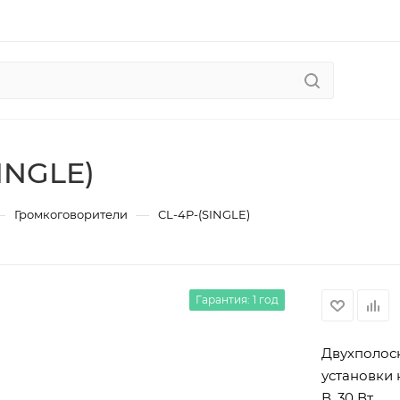
INGLE)
—
—
Громкоговорители
CL-4P-(SINGLE)
Гарантия: 1 год
Двухполос
установки 
В, 30 Вт