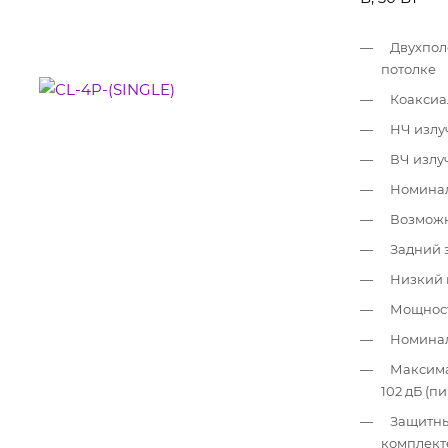
Двухпол
потолке
Коаксиа
НЧ излуч
ВЧ излуч
Номинал
Возможн
Задний 
Низкий 
Мощность
Номинал
Максима
102 дБ (п
Защитны
комплект