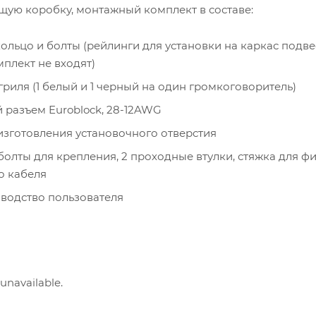
щую коробку, монтажный комплект в составе:
ольцо и болты (рейлинги для установки на каркас подв
мплект не входят)
гриля (1 белый и 1 черный на один громкоговоритель)
 разъем Euroblock, 28-12AWG
изготовления установочного отверстия
болты для крепления, 2 проходные втулки, стяжка для ф
о кабеля
водство пользователя
 unavailable.