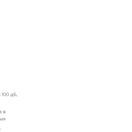
100 дБ,
а в
ния
я