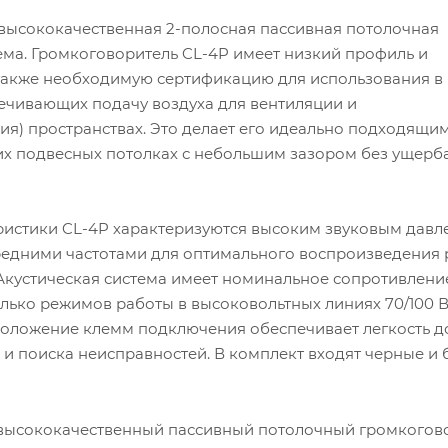
высококачественная 2-полосная пассивная потолочная
ема. Громкоговоритель CL-4P имеет низкий профиль и
 также необходимую сертификацию для использования в
ечивающих подачу воздуха для вентиляции и
я) пространствах. Это делает его идеально подходящим
их подвесных потолках с небольшим зазором без ущерб
ристики CL-4P характеризуются высоким звуковым давл
едними частотами для оптимального воспроизведения 
Акустическая система имеет номинальное сопротивление
лько режимов работы в высоковольтных линиях 70/100 В
оложение клемм подключения обеспечивает легкость до
и поиска неисправностей. В комплект входят черные и 
высококачественный пассивный потолочный громкогово