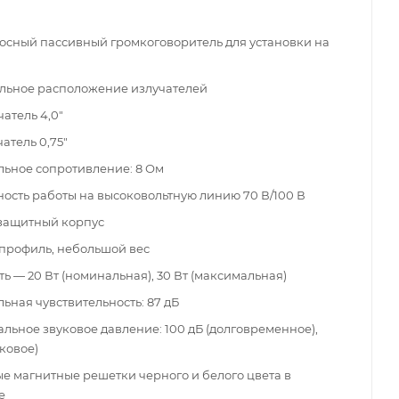
осный пассивный громкоговоритель для установки на
льное расположение излучателей
атель 4,0"
атель 0,75"
ьное сопротивление: 8 Ом
ость работы на высоковольтную линию 70 В/100 В
защитный корпус
профиль, небольшой вес
 — 20 Вт (номинальная), 30 Вт (максимальная)
ьная чувствительность: 87 дБ
льное звуковое давление: 100 дБ (долговременное),
иковое)
е магнитные решетки черного и белого цвета в
е