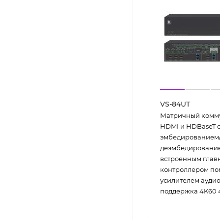
VS-84UT
Матричный комму
HDMI и HDBaseT 
эмбедированием
деэмбедирование
встроенным глав
контроллером по
усилителем аудио
поддержка 4K60 4: