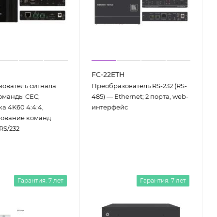
FC-22ETH
ователь сигнала
Преобразователь RS-232 (RS-
оманды CEC;
485) — Ethernet; 2 порта, web-
а 4K60 4:4:4,
интерфейс
рование команд
RS/232
Гарантия: 7 лет
Гарантия: 7 лет