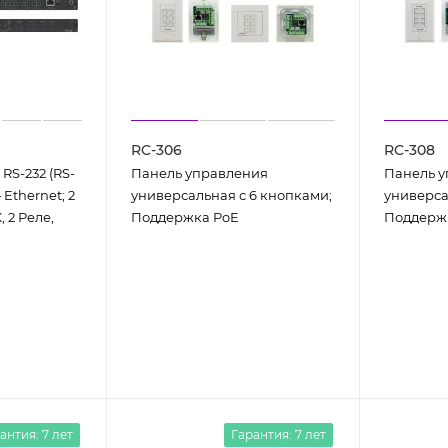
RC-306
RC-308
RS-232 (RS-
Панель управления
Панель 
 Ethernet; 2
универсальная с 6 кнопками;
универса
, 2 Реле,
Поддержка PoE
Поддерж
антия: 7 лет
Гарантия: 7 лет