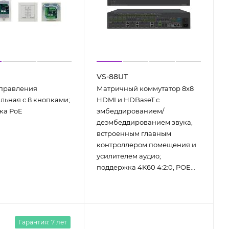
VS-88UT
управления
Матричный коммутатор 8х8
льная с 8 кнопками;
HDMI и HDBaseT с
ка PoE
эмбеддированием/
деэмбеддированием звука,
встроенным главным
контроллером помещения и
усилителем аудио;
поддержка 4K60 4:2:0, POE...
Гарантия: 7 лет