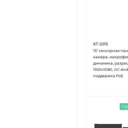
KT-2015
15" сенcорная пан
камера, микрофон
динамика, разре
1920х1080, ОС Andr
поддержка PoE
Гар