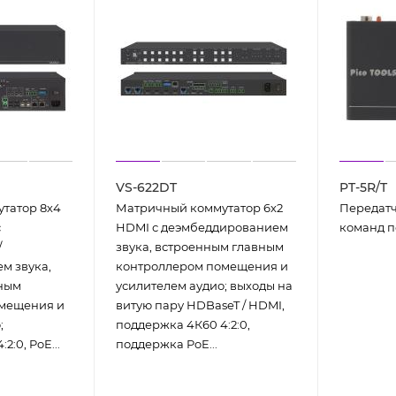
VS-622DT
PT-5R/T
татор 8х4
Матричный коммутатор 6х2
Передатч
с
HDMI с деэмбеддированием
команд п
/
звука, встроенным главным
м звука,
контроллером помещения и
ным
усилителем аудио; выходы на
мещения и
витую пару HDBaseT / HDMI,
;
поддержка 4К60 4:2:0,
2:0, PoE...
поддержка PoE...