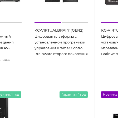
KC-VIRTUALBRAIN1(GEN2)
KC-VIRT
номный
Цифровая платформа с
Цифровая
оздания
установленной программой
установ
я AV-
управления Kramer Control
управлен
Brainware второго поколения
Brainwar
класса
антия: 1 год
Гарантия: 1 год
Новинка