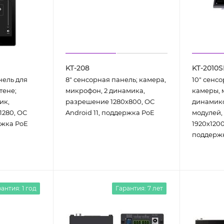
KT-208
KT-2010
нель для
8" сенcорная панель; камера,
10" сенcо
тене;
микрофон, 2 динамика,
камеры, 
ик,
разрешение 1280х800, ОС
динамико
1280, ОС
Android 11, поддержка PoE
модулей,
ржка PoE
1920х1200
поддержк
антия: 1 год
Гарантия: 7 лет