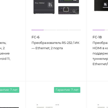
FC-6
FC-18
ель;
Преобразователь RS-232 / ИК
Преобраз
, 2
— Ethernet; 2 порта
HDMI в к
шение
поддержк
oid 11,
туннели
Ethernet/
антия: 7 лет
Гарантия: 7 лет