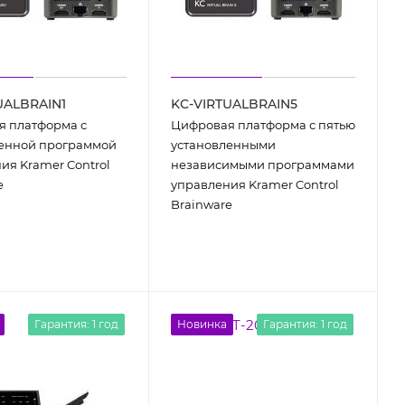
UALBRAIN1
KC-VIRTUALBRAIN5
 платформа с
Цифровая платформа с пятью
ленной программой
установленными
ия Kramer Control
независимыми программами
e
управления Kramer Control
Brainware
Гарантия: 1 год
Новинка
Гарантия: 1 год