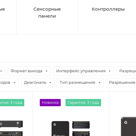
ые
Сенсорные
Контроллеры
панели
Формат выхода
Интерфейс управления
Разреш
ходов
Диагональ
Тип размещения
Разрешение 
нтия: 3 года
Новинка
Гарантия: 3 года