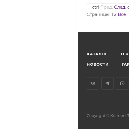
←
ctrl
Пред.
След.
Страницы:
1
2
Все
КАТАЛОГ
O 
НОВОСТИ
ГА
Copyright © Kramer LT