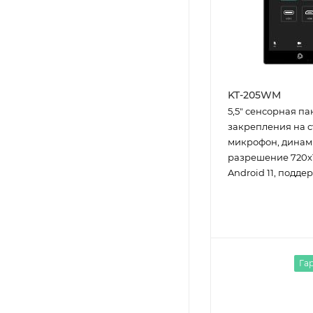
KT-205WM
5,5" сенcорная па
закрепления на с
микрофон, динам
разрешение 720х
Android 11, подде
Гар