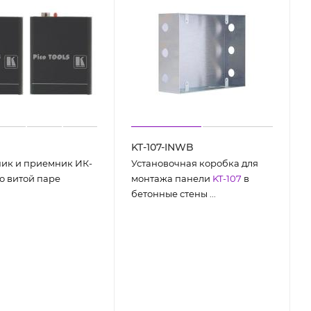
KT-107-INWB
ик и приемник ИК-
Установочная коробка для
о витой паре
монтажа панели
KT-107
в
бетонные стены ...