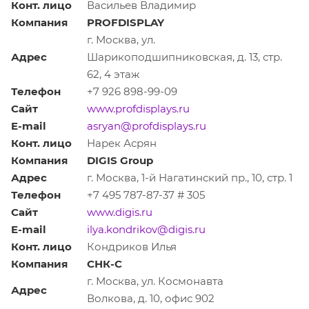
Конт. лицо
Васильев Владимир
Компания
PROFDISPLAY
г. Москва, ул.
Адрес
Шарикоподшипниковская, д. 13, стр.
62, 4 этаж
Телефон
+7 926 898-99-09
Сайт
www.profdisplays.ru
E-mail
asryan@profdisplays.ru
Конт. лицо
Нарек Асрян
Компания
DIGIS Group
Адрес
г. Москва, 1-й Нагатинский пр., 10, стр. 1
Телефон
+7 495 787-87-37 # 305
Сайт
www.digis.ru
E-mail
ilya.kondrikov@digis.ru
Конт. лицо
Кондриков Илья
Компания
СНК-С
г. Москва, ул. Космонавта
Адрес
Волкова, д. 10, офис 902