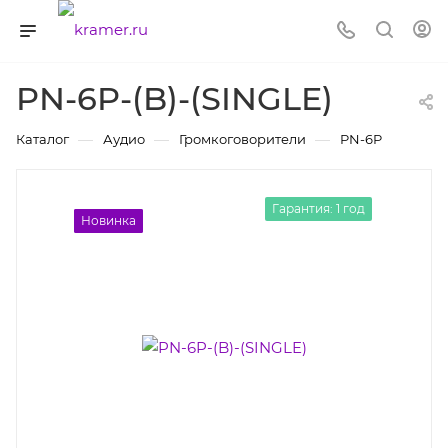
PN-6P-(B)-(SINGLE)
—
—
—
Каталог
Аудио
Громкоговорители
PN-6P
Гарантия: 1 год
Новинка
Новинка