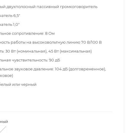
ый двухполосный пассивный громкоговоритель
атель 6,5"
атель 1,0"
ьное сопротивление: 8 Ом
ость работы на высоковольтную линию 70 В/100 В
: 30 Вт (номинальная), 45 Вт (максимальная)
ьная чувствительность: 90 дБ
льное звуковое давление: 104 дБ (долговременное),
иковое)
белый или черный
ный