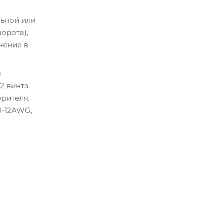
ьной или
орота),
нение в
я
2 винта
рителя,
8-12AWG,