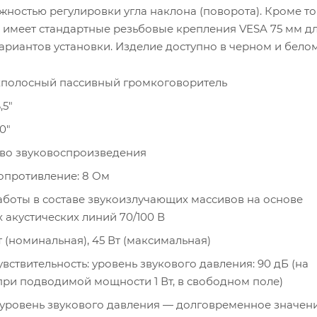
жностью регулировки угла наклона (поворота). Кроме то
 имеет стандартные резьбовые крепления VESA 75 мм д
риантов установки. Изделие доступно в черном и белом
хполосный пассивный громкоговоритель
,5"
0"
тво звуковоспроизведения
опротивление: 8 Ом
боты в составе звукоизлучающих массивов на основе
 акустических линий 70/100 В
 (номинальная), 45 Вт (максимальная)
вствительность: уровень звукового давления: 90 дБ (на
 при подводимой мощности 1 Вт, в свободном поле)
ровень звукового давления — долговременное значение