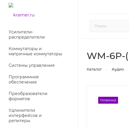
Усилители-
раcпределители
Коммутаторы и
WM-6P-(
матричные коммутаторы
Системы управления
—
Каталог
Аудио
Программное
обеспечение
Преобразователи
форматов
Новинка
Новинка
Удлинители
интерфейсов и
репитеры