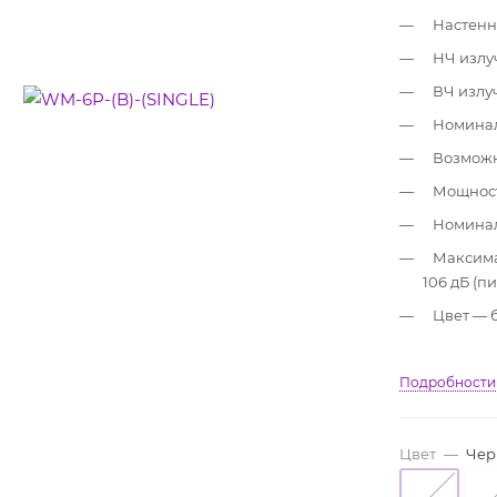
Настенн
НЧ излуч
ВЧ излуч
Номинал
Возможн
Мощность
Номинал
Максима
106 дБ (п
Цвет — 
Подробности
Цвет
—
Чер