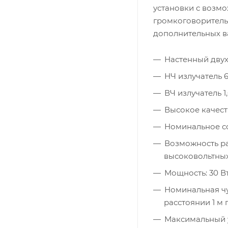
установки с возмо
громкоговоритель
дополнительных ва
Настенный дву
НЧ излучатель 6
ВЧ излучатель 1,
Высокое качес
Номинальное с
Возможность ра
высоковольтных
Мощность: 30 Вт
Номинальная чу
расстоянии 1 м
Максимальный у