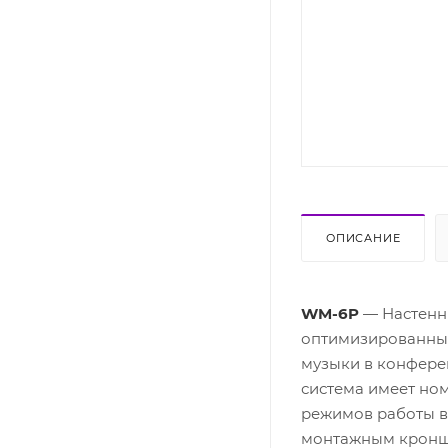
ОПИСАНИЕ
WM-6P
— Настенны
оптимизированный
музыки в конферен
система имеет ном
режимов работы в 
монтажным кроншт