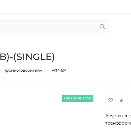
B)-(SINGLE)
—
—
Громкоговорители
WM-6P
Гарантия: 1 год
Акустическ
трансформат