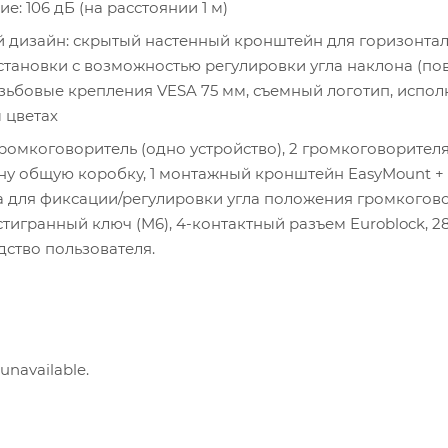
е: 106 дБ (на расстоянии 1 м)
дизайн: скрытый настенный кронштейн для горизонтал
становки с возможностью регулировки угла наклона (пов
зьбовые крепления VESA 75 мм, съемный логотип, испол
 цветах
громкоговоритель (одно устройство), 2 громкоговорител
ну общую коробку, 1 монтажный кронштейн EasyMount + 
 для фиксации/регулировки угла положения громкогово
тигранный ключ (M6), 4-контактный разъем Euroblock, 2
дство пользователя.
 unavailable.