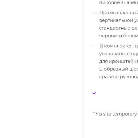
пиковое значени
Промышленный 
вертикальной у
стандартные ре
черном и белом
В комплекте: 1 
упакованы в од
для кронштейна
L-образный шес
краткое руково
This site temporary