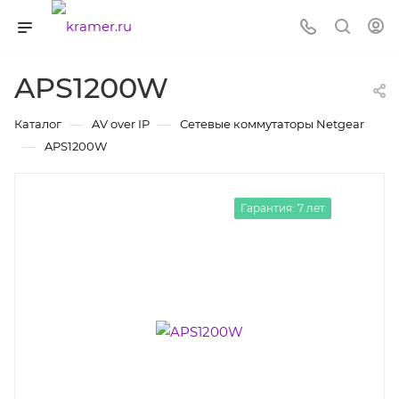
APS1200W
—
—
Каталог
AV over IP
Сетевые коммутаторы Netgear
—
APS1200W
Гарантия: 7 лет