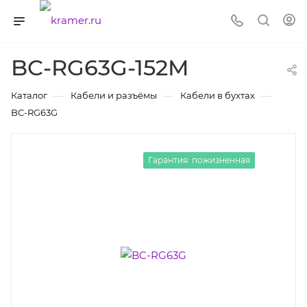
BC-RG63G-152M
—
—
—
Каталог
Кабели и разъёмы
Кабели в бухтах
BC-RG63G
Гарантия: пожизненная