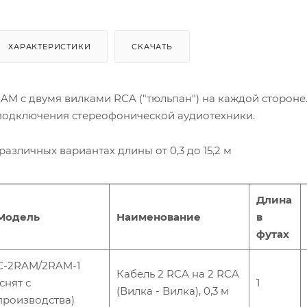
ХАРАКТЕРИСТИКИ
СКАЧАТЬ
AM c двумя вилками RCA ("тюльпан") на каждой стороне
 подключения стереофонической аудиотехники.
различных вариантах длины от 0,3 до 15,2 м
Длина
Модель
Наименование
в
футах
C-2RAM/2RAM-1
Кабель 2 RCA на 2 RCA
(снят с
1
(Вилка - Вилка), 0,3 м
производства)