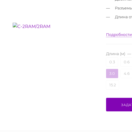
Разъемы
Длина от 
Подробности
Длина (м)
—
0.3
0.6
3.0
4.6
15.2
ЗАДА