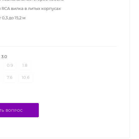
 RCA вилка в литых корпусах
0,3 до 15,2 м
3.0
0.9
1.8
7.6
10.6
ТЬ ВОПРОС