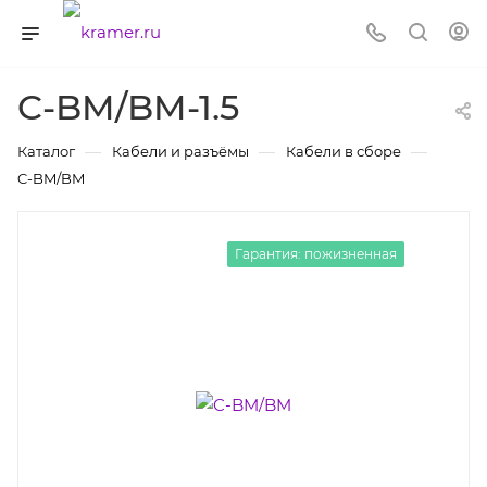
C-BM/BM-1.5
—
—
—
Каталог
Кабели и разъёмы
Кабели в сборе
C-BM/BM
Гарантия: пожизненная