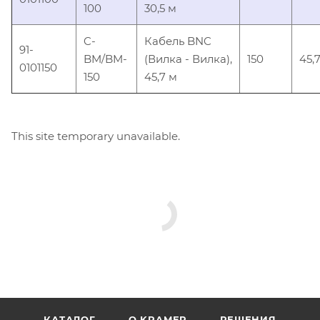
100
30,5 м
C-
Кабель BNC
91-
BM/BM-
(Вилка - Вилка),
150
45,
0101150
150
45,7 м
This site temporary unavailable.
КАТАЛОГ
O KRAMER
РЕШЕНИЯ