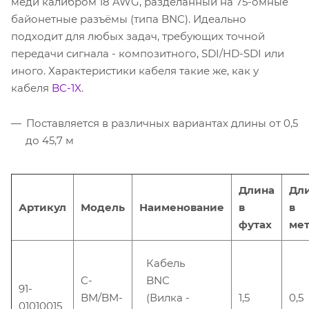
меди калибром 18 AWG, разделанный на 75-омные
байонетные разъёмы (типа BNC). Идеально
подходит для любых задач, требующих точной
передачи сигнала - композитного, SDI/HD-SDI или
иного. Характеристики кабеля такие же, как у
кабеля
BC-1X
.
Поставляется в различных вариантах длины от 0,5
до 45,7 м
Длина
Дл
Артикул
Модель
Наименование
в
в
футах
мет
Кабель
C-
BNC
91-
BM/BM-
(Вилка -
1,5
0,5
01010015