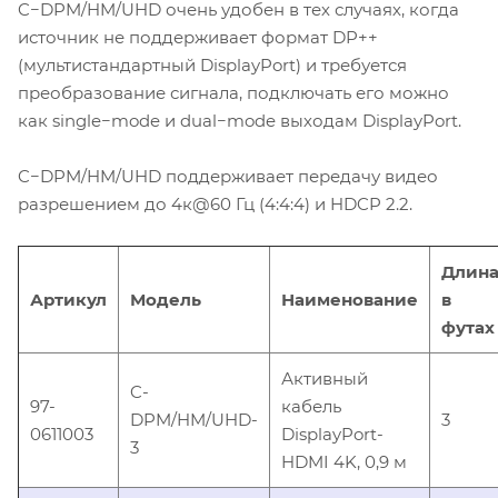
C−DPM/HM/UHD очень удобен в тех случаях, когда
источник не поддерживает формат DP++
(мультистандартный DisplayPort) и требуется
преобразование сигнала, подключать его можно
как single−mode и dual−mode выходам DisplayPort.
C−DPM/HM/UHD поддерживает передачу видео
разрешением до 4к@60 Гц (4:4:4) и HDCP 2.2.
Длин
Артикул
Модель
Наименование
в
футах
Активный
C-
97-
кабель
DPM/HM/UHD-
3
0611003
DisplayPort-
3
HDMI 4K, 0,9 м