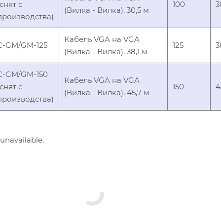
(снят с
100
3
(Вилка - Вилка), 30,5 м
производства)
Кабель VGA на VGA
C-GM/GM-125
125
3
(Вилка - Вилка), 38,1 м
C-GM/GM-150
Кабель VGA на VGA
(снят с
150
4
(Вилка - Вилка), 45,7 м
производства)
 unavailable.