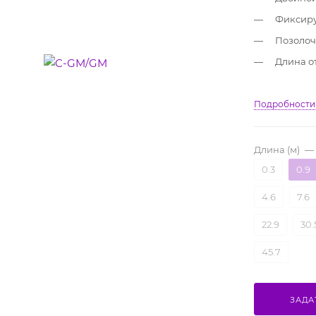
Фиксиру
Позолоч
Длина от
Подробности
Длина (м)
—
0.3
0.9
4.6
7.6
22.9
30.
45.7
ЗАДА