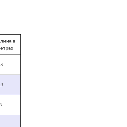
лина в
етрах
,3
,9
,8