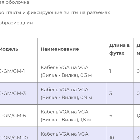
ая оболочка
контакты и фиксирующие винты на разъемах
образие длин
Длина в
Д
Модель
Наименование
футах
м
Кабель VGA на VGA
C-GM/GM-1
1
0
(Вилка - Вилка), 0,3 м
Кабель VGA на VGA
C-GM/GM-3
3
0
(Вилка - Вилка), 0,9 м
Кабель VGA на VGA
C-GM/GM-6
6
1
(Вилка - Вилка), 1,8 м
Кабель VGA на VGA
C-GM/GM-10
10
3