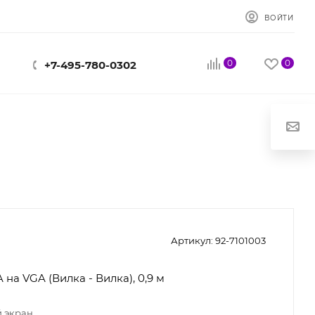
ВОЙТИ
0
0
+7-495-780-0302
Артикул:
92-7101003
 на VGA (Вилка - Вилка), 0,9 м
 экран