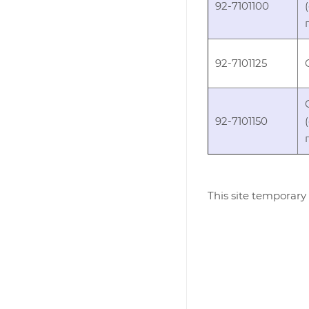
92-7101100
92-7101125
92-7101150
This site temporary