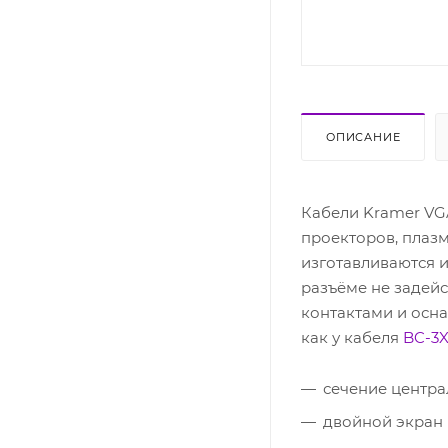
ОПИСАНИЕ
Кабели Kramer VG
проекторов, плазм
изготавливаются и
разъёме не задей
контактами и осна
как у кабеля
BC-3
сечение центр
двойной экран 