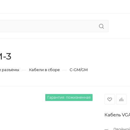
-3
—
—
и разъёмы
Кабели в сборе
C-GM/GM
Гарантия: пожизненная
Кабель VGA
Двойной