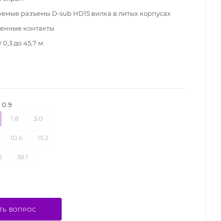
емые разъемы D-sub HD15 вилка в литых корпусах
енные контакты
 0,3 до 45,7 м
0.9
1.8
3.0
10.6
15.2
5
38.1
ТЬ ВОПРОС