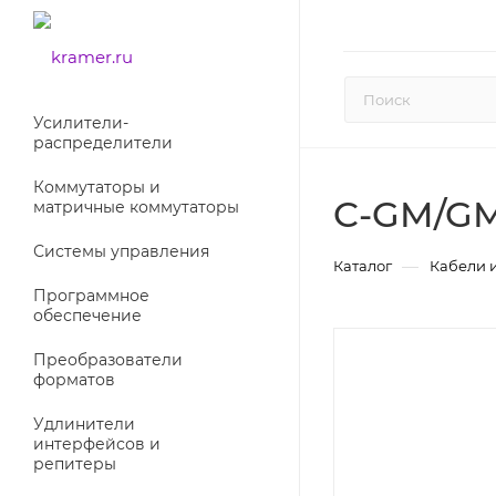
Усилители-
раcпределители
Коммутаторы и
C-GM/GM
матричные коммутаторы
Системы управления
—
Каталог
Кабели 
Программное
обеспечение
Преобразователи
форматов
Удлинители
интерфейсов и
репитеры