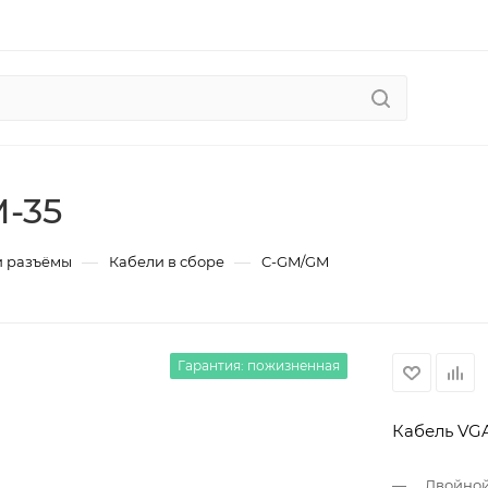
-35
—
—
и разъёмы
Кабели в сборе
C-GM/GM
Гарантия: пожизненная
Кабель VGA 
Двойной