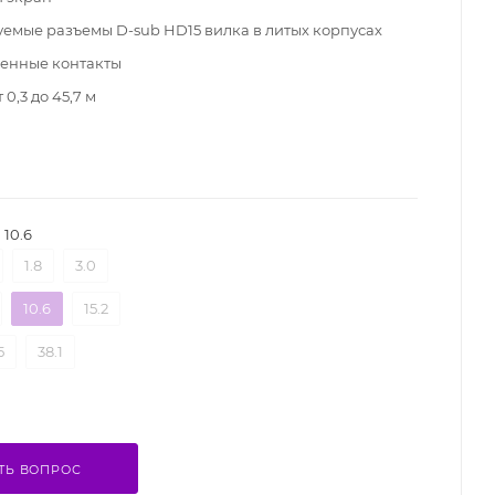
емые разъемы D-sub HD15 вилка в литых корпусах
енные контакты
 0,3 до 45,7 м
10.6
1.8
3.0
10.6
15.2
5
38.1
ТЬ ВОПРОС