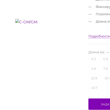
Фиксиру
Позолоч
Длина от
Подробности
Длина (м)
—
0.3
0.9
4.6
7.6
22.9
30.
45.7
ЗАДА