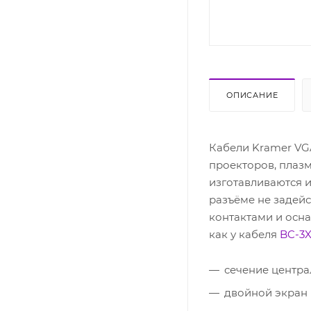
ОПИСАНИЕ
Кабели Kramer VG
проекторов, плазм
изготавливаются и
разъёме не задей
контактами и осна
как у кабеля
BC-3
сечение центр
двойной экран 