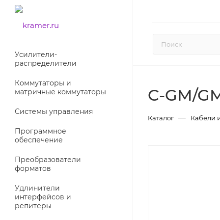
Усилители-
раcпределители
Коммутаторы и
C-GM/GM
матричные коммутаторы
Системы управления
—
Каталог
Кабели 
Программное
обеспечение
Преобразователи
форматов
Удлинители
интерфейсов и
репитеры