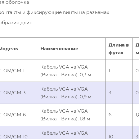
ая оболочка
контакты и фиксирующие винты на разъемах
образие длин
Длина в
Д
Модель
Наименование
футах
м
Кабель VGA на VGA
C-GM/GM-1
1
0
(Вилка - Вилка), 0,3 м
Кабель VGA на VGA
C-GM/GM-3
3
0
(Вилка - Вилка), 0,9 м
Кабель VGA на VGA
C-GM/GM-6
6
1
(Вилка - Вилка), 1,8 м
Кабель VGA на VGA
C-GM/GM-10
10
3