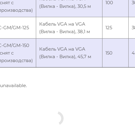
(снят с
100
3
(Вилка - Вилка), 30,5 м
производства)
Кабель VGA на VGA
C-GM/GM-125
125
3
(Вилка - Вилка), 38,1 м
C-GM/GM-150
Кабель VGA на VGA
(снят с
150
4
(Вилка - Вилка), 45,7 м
производства)
 unavailable.