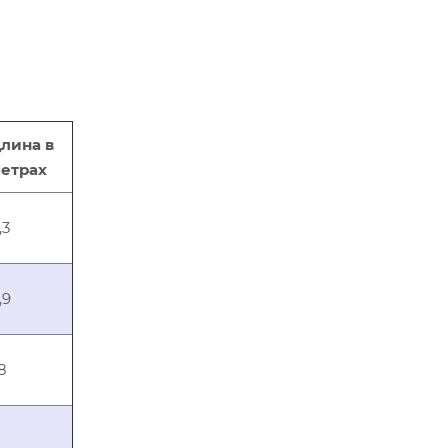
лина в
етрах
,3
,9
,8