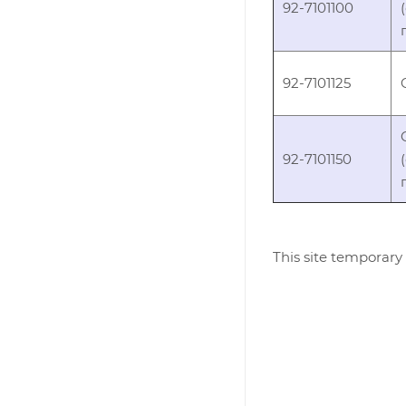
92-7101100
92-7101125
92-7101150
This site temporary