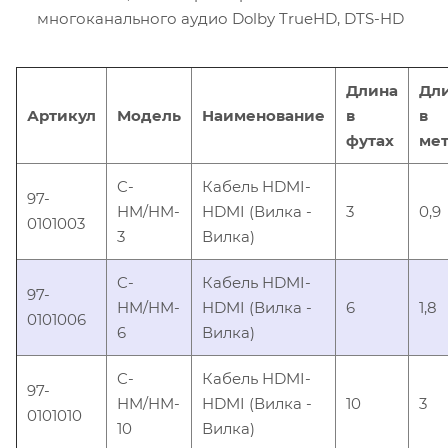
многоканального аудио Dolby TrueHD, DTS-HD
Длина
Дл
Артикул
Модель
Наименование
в
в
футах
мет
C-
Кабель HDMI-
97-
HM/HM-
HDMI (Вилка -
3
0,9
0101003
3
Вилка)
C-
Кабель HDMI-
97-
HM/HM-
HDMI (Вилка -
6
1,8
0101006
6
Вилка)
C-
Кабель HDMI-
97-
HM/HM-
HDMI (Вилка -
10
3
0101010
10
Вилка)