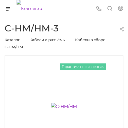
C-HM/HM-3
—
—
—
Каталог
Кабели и разъёмы
Кабели в сборе
C-HM/HM
Гарантия: пожизненная