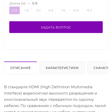
Длина (м)
—
0.9
0.9
1.8
3.0
4.6
7.6
10.6
15.2
ЗАДАТЬ ВОПРОС
ОПИСАНИЕ
ХАРАКТЕРИСТИКИ
СКАЧАТЬ
В стандарте HDMI (High Definition Multimedia
Interface) видеосигнал высокого разрешения и
многоканальный звук передаются по одному
кабелю. По сравнению с обычным подходом, такой
метод снижает расходы на кабель и упрощает