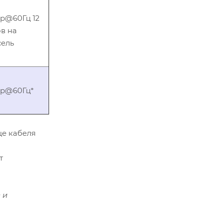
0p@60Гц 12
в на
сель
0p@60Гц*
це кабеля
т
 и