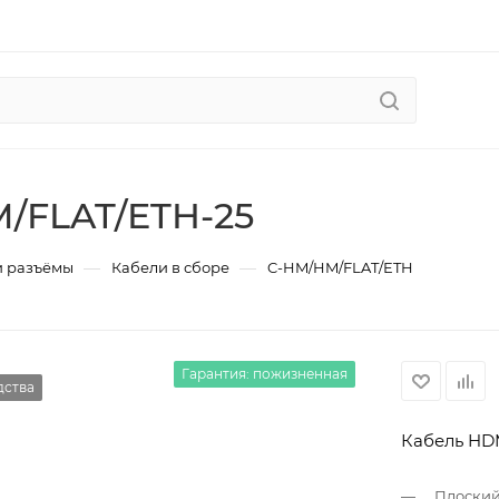
/FLAT/ETH-25
—
—
и разъёмы
Кабели в сборе
C-HM/HM/FLAT/ETH
Гарантия: пожизненная
дства
Кабель HDM
Плоский