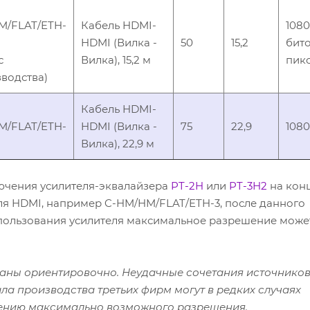
M/FLAT/ETH-
Кабель HDMI-
108
HDMI (Вилка -
50
15,2
бито
с
Вилка), 15,2 м
пик
водства)
Кабель HDMI-
M/FLAT/ETH-
HDMI (Вилка -
75
22,9
108
Вилка), 22,9 м
лючения усилителя-эквалайзера
PT-2H
или
PT-3H2
на кон
ля HDMI, например C-HM/HM/FLAT/ETH-3, после данного
использования усилителя максимальное разрешение може
аны ориентировочно. Неудачные сочетания источников
ла производства третьих фирм могут в редких случаях
ению максимально возможного разрешения.