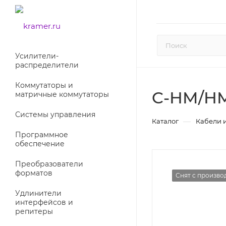
Усилители-
раcпределители
Коммутаторы и
C-HM/HM
матричные коммутаторы
Системы управления
—
Каталог
Кабели 
Программное
обеспечение
Преобразователи
форматов
Снят с произво
Удлинители
интерфейсов и
репитеры