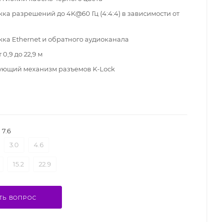
ка разрешений до 4K@60 Гц (4:4:4) в зависимости от
ка Ethernet и обратного аудиоканала
 0,9 до 22,9 м
ющий механизм разъемов K-Lock
7.6
3.0
4.6
15.2
22.9
ТЬ ВОПРОС