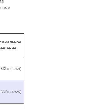
DMI
енное
симальное
решение
0Гц (4:4:4)
0Гц (4:4:4)