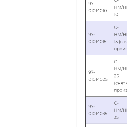
C-
97-
HM/H
01014010
10
C-
97-
HM/H
01014015
15 (сн
произ
C-
HM/H
97-
25
01014025
(снят 
произ
C-
97-
HM/H
01014035
35