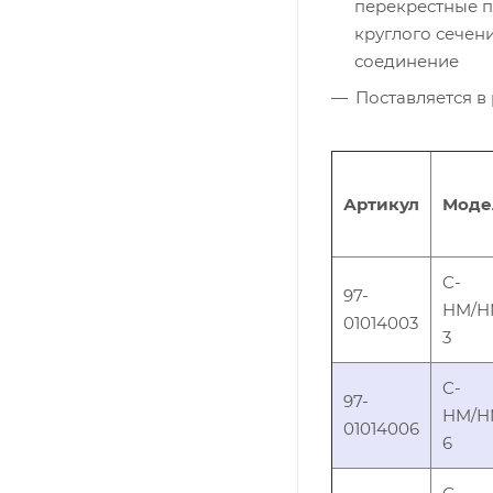
перекрестные п
круглого сечен
соединение
Поставляется в 
Артикул
Моде
C-
97-
HM/H
01014003
3
C-
97-
HM/H
01014006
6