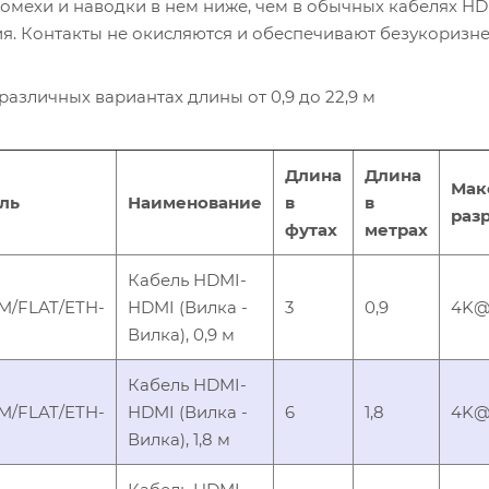
омехи и наводки в нем ниже, чем в обычных кабелях H
ия. Контакты не окисляются и обеспечивают безукоризн
различных вариантах длины от 0,9 до 22,9 м
Длина
Длина
Мак
ль
Наименование
в
в
раз
футах
метрах
Кабель HDMI-
M/FLAT/ETH-
HDMI (Вилка -
3
0,9
4K@6
Вилка), 0,9 м
Кабель HDMI-
M/FLAT/ETH-
HDMI (Вилка -
6
1,8
4K@6
Вилка), 1,8 м