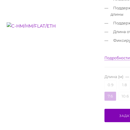
Поддерж
длины
Поддерж
Длина от
Фиксиру
Подробности
Длина (м)
—
0.9
1.8
7.6
10.6
ЗАДА