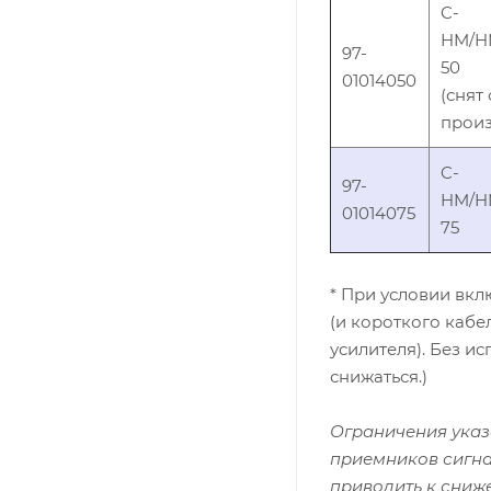
C-
HM/H
97-
50
01014050
(снят 
произ
C-
97-
HM/H
01014075
75
* При условии вк
(и короткого кабе
усилителя). Без 
снижаться.)
Ограничения указ
приемников сигна
приводить к сниж