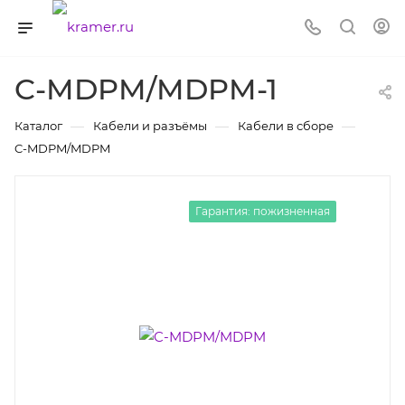
C-MDPM/MDPM-1
—
—
—
Каталог
Кабели и разъёмы
Кабели в сборе
C-MDPM/MDPM
Гарантия: пожизненная