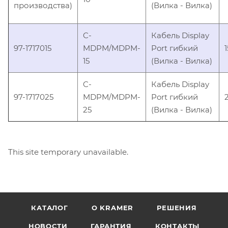
производства)
(Вилка - Вилка)
C-
Кабель Display
97-1717015
MDPM/MDPM-
Port гибкий
1
15
(Вилка - Вилка)
C-
Кабель Display
97-1717025
MDPM/MDPM-
Port гибкий
25
(Вилка - Вилка)
This site temporary unavailable.
КАТАЛОГ
O KRAMER
РЕШЕНИЯ
НОВОСТИ
ГАРАНТИЯ
КОНТАКТЫ