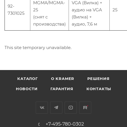
MGMA/MGMA-
VGA (Вилка) +
92-
25
аудио на VGA
25
7301025
(снят с
(Вилка) +
производства)
аудио, 7,6 м
This site temporary unavailable.
КАТАЛОГ
O KRAMER
РЕШЕНИЯ
НОВОСТИ
ГАРАНТИЯ
КОНТАКТЫ
+7-495-780-0302