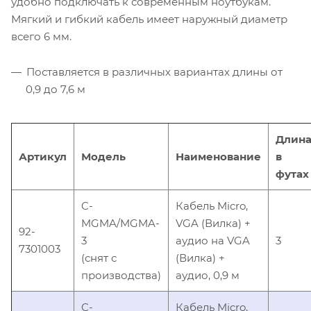
удобно подключать к современным ноутбукам.
Мягкий и гибкий кабель имеет наружный диаметр
всего 6 мм.
Поставляется в различных вариантах длины от
0,9 до 7,6 м
Длин
Артикул
Модель
Наименование
в
футах
C-
Кабель Micro,
MGMA/MGMA-
VGA (Вилка) +
92-
3
аудио на VGA
3
7301003
(снят с
(Вилка) +
производства)
аудио, 0,9 м
C-
Кабель Micro,