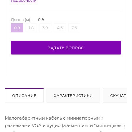
Подробности
Длина (м)
—
0.9
0.9
1.8
3.0
4.6
7.6
ЗАДАТЬ ВОПРОС
ОПИСАНИЕ
ХАРАКТЕРИСТИКИ
СКАЧАТЬ
Малогабаритный кабель с миниатюрными
разъемами VGA и аудио (3,5-мм вилки "мини-джек")