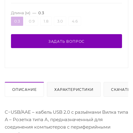
Длина (м)
—
0.3
0.3
0.9
1.8
3.0
4.6
ЗАДАТЬ ВОПРОС
ОПИСАНИЕ
ХАРАКТЕРИСТИКИ
СКАЧАТЬ
C−USB/AАE – кабель USB 2.0 c разъёмами Вилка типа
А – Розетка типа A, предназначенный для
соединения компьютеров с периферийными