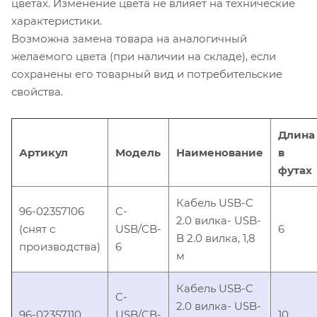
цветах. Изменение цвета не влияет на технические
характеристики.
Возможна замена товара на аналогичный
желаемого цвета (при наличии на складе), если
сохранены его товарный вид и потребительские
свойства.
Длина
Артикул
Модель
Наименование
в
футах
Кабель USB-C
96-02357106
C-
2.0 вилка- USB-
(снят с
USB/CB-
6
B 2.0 вилка, 1,8
производства)
6
м
Кабель USB-C
C-
2.0 вилка- USB-
96-02357110
USB/CB-
10