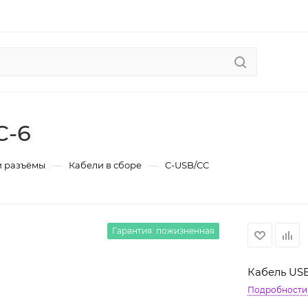
C-6
—
—
и разъёмы
Кабели в сборе
C-USB/CC
Гарантия: пожизненная
Кабель USB-
Подробности