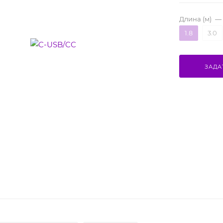
Длина (м)
—
1.8
3.0
ЗАДА