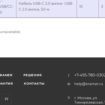
C-
Кабель USB-C 2.0 вилка- USB-
USB/CC-
10
3
C 2.0 вилка, 3,0 м
10
 unavailable.
+7-495-780-030
KRAMER
РЕШЕНИЯ
РАНТИЯ
КОНТАКТЫ
help@kramer.ru
г. Москва, ул.
Тимирязевская, 1