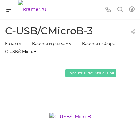
C-USB/CMicroB-3
—
—
—
Каталог
Кабели и разъёмы
Кабели в сборе
C-USB/CMicroB
Гарантия: пожизненная