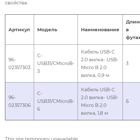
свойства.
Длин
Артикул
Модель
Наименование
в
фута
Кабель USB-C
C-
96-
2.0 вилка- USB-
USB31/CMicroB-
3
02357303
Micro B 2.0
3
вилка, 0,9 м
Кабель USB-C
C-
96-
2.0 вилка- USB-
USB31/CMicroB-
6
02357306
Micro B 2.0
6
вилка, 1,8 м
This site temporary unavailable.