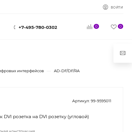
ВОЙТИ
0
0
+7-495-780-0302
—
ифровых интерфейсов
AD-DF/DF/RA
Артикул:
99-9595011
 DVI розетка на DVI розетку (угловой)
ная конструкция