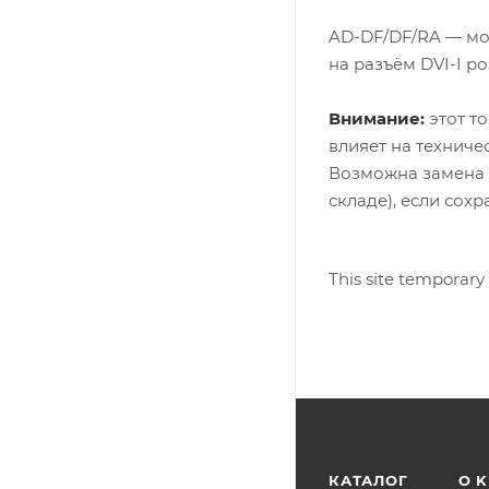
AD-DF/DF/RA — мо
на разъём DVI-I ро
Внимание:
этот то
влияет на техниче
Возможна замена 
складе), если сох
This site temporary
КАТАЛОГ
O 